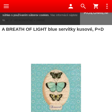
Táto stránka používa súbory cookies, ktoré nám pomáhajú
poskytovať služby. Používaním našich služieb vyjadrujete
ROZUMIEM
súhlas s používaním súborov cookies.
Viac informácií nájdete
tu.
Úvod
/
VEĽKONOČNÉ + JARNÉ
A BREATH OF LIGHT blue servítky kusové, P+D