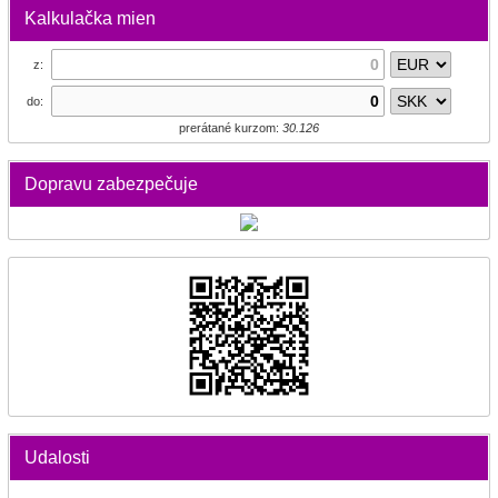
Kalkulačka mien
z:
do:
prerátané kurzom:
30.126
Dopravu zabezpečuje
Udalosti