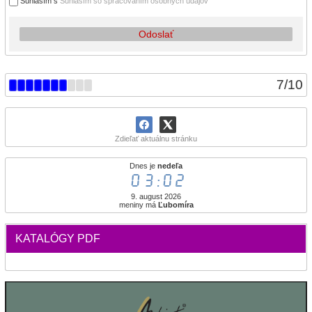
Súhlasím s
Súhlasím so spracovaním osobných údajov
Odoslať
7
/
10
Zdieľať aktuálnu stránku
Dnes je
nedeľa
03:02
9. august 2026
meniny má
Ľubomíra
KATALÓGY PDF