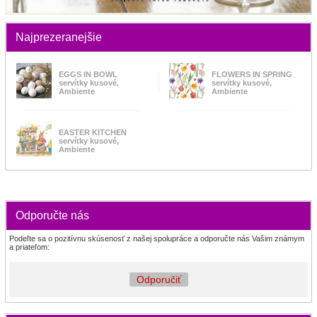
Najprezeranejšie
EGGS IN BOWL
FLOWERS IN SPRING
servítky kusové,
servítky kusové,
Ambiente
Ambiente
EASTER KITCHEN
servítky kusové,
Ambiente
Odporučte nás
Podeľte sa o pozitívnu skúsenosť z našej spolupráce a odporučte nás Vašim známym
a priateľom:
Odporučiť