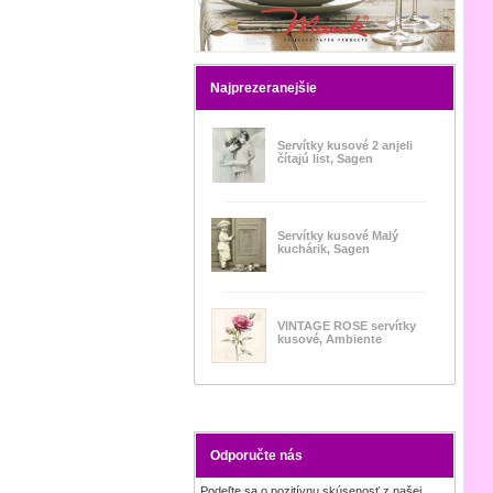
Najprezeranejšie
Servítky kusové 2 anjeli
čítajú list, Sagen
Servítky kusové Malý
kuchárik, Sagen
VINTAGE ROSE servítky
kusové, Ambiente
Odporučte nás
Podeľte sa o pozitívnu skúsenosť z našej