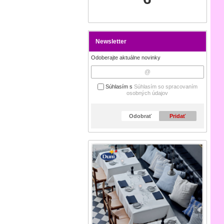
Newsletter
Odoberajte aktuálne novinky
Súhlasím s
Súhlasím so spracovaním
osobných údajov
Odobrať
Pridať