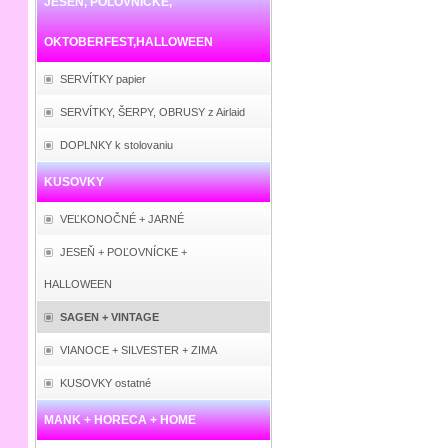
JESEŇ, POĽOVNÍCKE,
OKTOBERFEST,HALLOWEEN
SERVÍTKY papier
SERVÍTKY, ŠERPY, OBRUSY z Airlaid
DOPLNKY k stolovaniu
KUSOVKY
VEĽKONOČNÉ + JARNÉ
JESEŇ + POĽOVNÍCKE +
HALLOWEEN
SAGEN + VINTAGE
VIANOCE + SILVESTER + ZIMA
KUSOVKY ostatné
MANK + HORECA + HOME