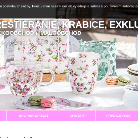
ú poskytovať služby. Používaním našich služieb vyjadrujete súhlas s používaním súborov 
RESTIERANIE, KRABICE, EXKL
EĽKOOBCHOD a MALOOBCHOD
aní KAŽDÝ TÝŽDEŇ NOVÝ TOVAR
AKO NAKUPOVAŤ
KONTAKT
PREDAJCOVIA