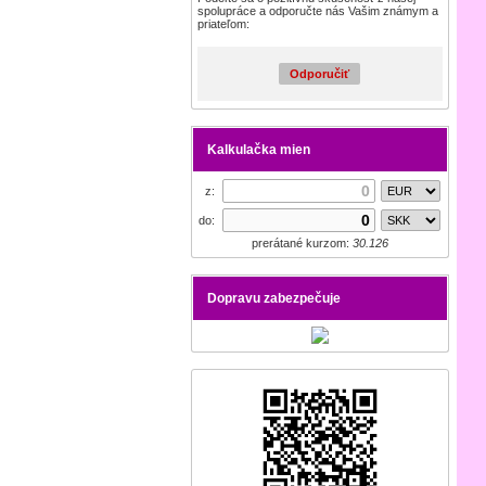
spolupráce a odporučte nás Vašim známym a
priateľom:
Odporučiť
Kalkulačka mien
z:
do:
prerátané kurzom:
30.126
Dopravu zabezpečuje