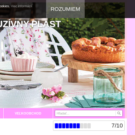
cookies.
Viac informácií
ROZUMIEM
UZÍVNY PLAST
VEĽKOOBCHOD
7
/
10