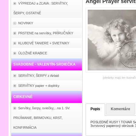
Angel Prayer serví
VÝPREDAJ a ZĽAVA : SERVÍTKY,
ŠERPY, OSTATNÉ
NOVINKY
PRSTENE na servítky, PRÍRUČNÍKY
KLUBOVÉ TANIERE + SVIETNIKY
ÚLOŽNÉ KRABICE
SVADOBNÉ - VALENTÍN-SRDIEČKA
SERVÍTKY, ŠERPY z Airlaid
(obrázky majú len ilustrač
SERVÍTKY papier + doplnky
CIRKEVNÉ
Servítky, šerpy, sviečky,...na 1. SV.
Popis
Komentáre
PRIJÍMANIE, BIRMOVKU, KRST,
POSLEDNÉ KUSY ! TOVAR SA
3vrstvový papierový obrúsok
KONFIRMÁCIA