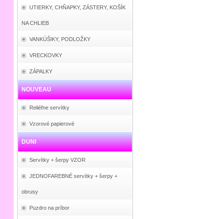
UTIERKY, CHŇAPKY, ZÁSTERY, KOŠÍK
NA CHLIEB
VANKÚŠIKY, PODLOŽKY
VRECKOVKY
ZÁPALKY
NOUVEAU
Reliéfne servítky
Vzorové papierové
DUNI
Servítky + šerpy VZOR
JEDNOFAREBNÉ servítky + šerpy +
obrusy
Puzdro na príbor