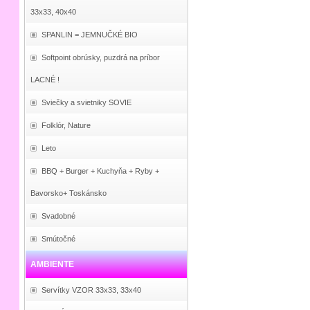
33x33, 40x40
SPANLIN = JEMNUČKÉ BIO
Softpoint obrúsky, puzdrá na príbor
LACNÉ !
Sviečky a svietniky SOVIE
Folklór, Nature
Leto
BBQ + Burger + Kuchyňa + Ryby +
Bavorsko+ Toskánsko
Svadobné
Smútočné
AMBIENTE
Servítky VZOR 33x33, 33x40