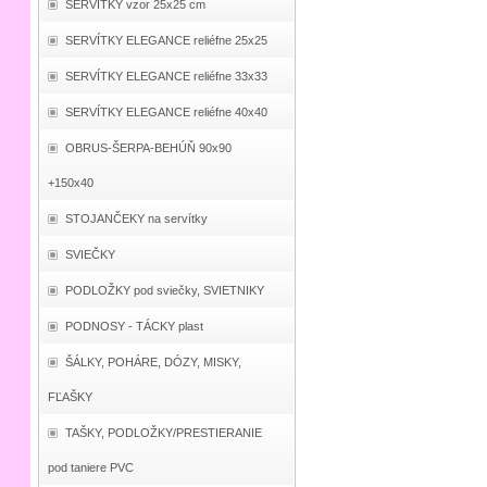
SERVÍTKY vzor 25x25 cm
SERVÍTKY ELEGANCE reliéfne 25x25
SERVÍTKY ELEGANCE reliéfne 33x33
SERVÍTKY ELEGANCE reliéfne 40x40
OBRUS-ŠERPA-BEHÚŇ 90x90
+150x40
STOJANČEKY na servítky
SVIEČKY
PODLOŽKY pod sviečky, SVIETNIKY
PODNOSY - TÁCKY plast
ŠÁLKY, POHÁRE, DÓZY, MISKY,
FĽAŠKY
TAŠKY, PODLOŽKY/PRESTIERANIE
pod taniere PVC