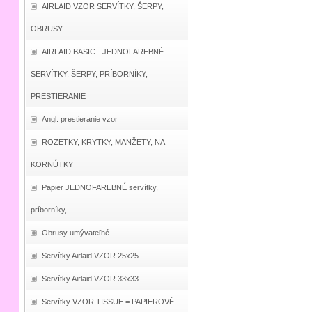
AIRLAID VZOR SERVÍTKY, ŠERPY,
OBRUSY
AIRLAID BASIC - JEDNOFAREBNÉ
SERVÍTKY, ŠERPY, PRÍBORNÍKY,
PRESTIERANIE
Angl. prestieranie vzor
ROZETKY, KRYTKY, MANŽETY, NA
KORNÚTKY
Papier JEDNOFAREBNÉ servítky,
príborníky,..
Obrusy umývateľné
Servítky Airlaid VZOR 25x25
Servítky Airlaid VZOR 33x33
Servítky VZOR TISSUE = PAPIEROVÉ