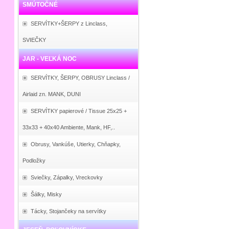
SMÚTOČNÉ
SERVÍTKY+ŠERPY z Linclass,
SVIEČKY
JAR - VEĽKÁ NOC
SERVÍTKY, ŠERPY, OBRUSY Linclass /
Airlaid zn. MANK, DUNI
SERVÍTKY papierové / Tissue 25x25 +
33x33 + 40x40 Ambiente, Mank, HF,..
Obrusy, Vankúše, Utierky, Chňapky,
Podložky
Sviečky, Zápalky, Vreckovky
Šálky, Misky
Tácky, Stojančeky na servítky