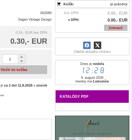
Košík:
je prázdny
002089
bez DPH:
0.00,- EUR
Sagen Vintage Design
s DPH:
0.00,- EUR
Zobraziť
0.24,- EUR
bez DPH
0.30,- EUR
Zdieľať aktuálnu stránku
Dnes je
nedeľa
12:28
Vložiť do košíka
9. august 2026
meniny má
Ľubomíra
 je
za 2 dni
11.8.2026
v
utorok
ene
KATALÓGY PDF