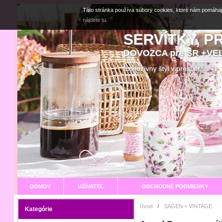
Táto stránka používa súbory cookies, ktoré nám pomáhaj
nájdete tu.
SERVÍTKY, P
DOVOZCA pre SR +V
Exkluzívny štýl v prestier
DOMOV
UŽÍVATEĽ
OBCHODNÉ PODMIENKY
Úvod
/
SAGEN + VINTAGE
Kategórie