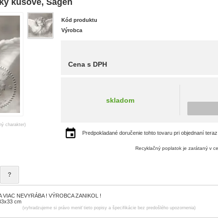
tky kusové, Sagen
Kód produktu
Výrobca
Cena s DPH
skladom
ný charakter)
Predpokladané doručenie tohto tovaru pri objednaní teraz
Recyklačný poplatok je zarátaný v c
?
 VIAC NEVYRÁBA ! VÝROBCA ZANIKOL !
 33x33 cm
(vyhradzujeme si právo meniť tieto popisy a špecifikácie bez predošlého upozornenia)