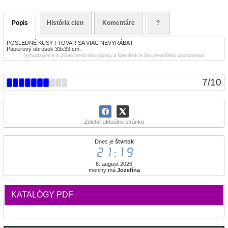
Popis
História cien
Komentáre
?
POSLEDNÉ KUSY ! TOVAR SA VIAC NEVYRÁBA !
Papierový obrúsok 33x33 cm.
(vyhradzujeme si právo meniť tieto popisy a špecifikácie bez predošlého upozornenia)
7
/
10
Zdieľať aktuálnu stránku
Dnes je
štvrtok
21:19
6. august 2026
meniny má
Jozefína
KATALÓGY PDF