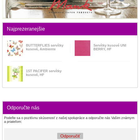
Najprezeranejšie
BUTTERFLIES servítky
Servítky kusové UNI
kusové, Ambiente
BERRY, HF
1ST PACIFER servítky
kusové, HF
Odporučte nás
Podeľte sa o pozitívnu skúsenosť z našej spolupráce a odporučte nás Vašim známym
a priateľom:
Odporučiť