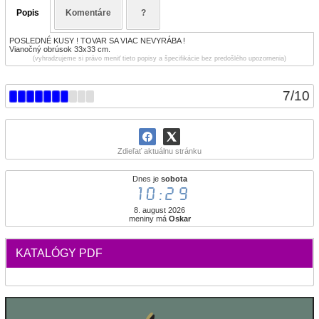
Popis
Komentáre
?
POSLEDNÉ KUSY ! TOVAR SA VIAC NEVYRÁBA !
Vianočný obrúsok 33x33 cm.
(vyhradzujeme si právo meniť tieto popisy a špecifikácie bez predošlého upozornenia)
7
/
10
Zdieľať aktuálnu stránku
Dnes je
sobota
10:29
8. august 2026
meniny má
Oskar
KATALÓGY PDF