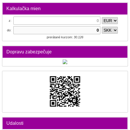
Kalkulačka mien
z:
do:
prerátané kurzom:
30.126
Dopravu zabezpečuje
Udalosti