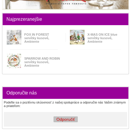
Najprezeranejšie
FOX IN FOREST
X-MAS ON ICE blue
servítky kusové,
servítky kusové,
Ambiente
Ambiente
SPARROW AND ROBIN
servítky kusové,
Ambiente
Odporučte nás
Podeľte sa o pozitívnu skúsenosť z našej spolupráce a odporučte nás Vašim známym
a priateľom:
Odporučiť