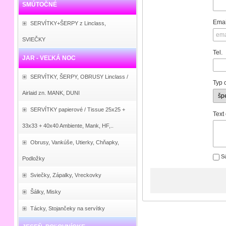
SMÚTOČNÉ
Emai
SERVÍTKY+ŠERPY z Linclass,
SVIEČKY
Tel.
JAR - VEĽKÁ NOC
SERVÍTKY, ŠERPY, OBRUSY Linclass /
Typ 
Airlaid zn. MANK, DUNI
SERVÍTKY papierové / Tissue 25x25 +
Text
33x33 + 40x40 Ambiente, Mank, HF,..
Obrusy, Vankúše, Utierky, Chňapky,
Sú
Podložky
Sviečky, Zápalky, Vreckovky
Šálky, Misky
Tácky, Stojančeky na servítky