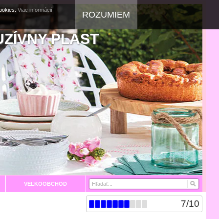
cookies.
Viac informácií
ROZUMIEM
UZÍVNY PLAST
VEĽKOOBCHOD
7
/
10