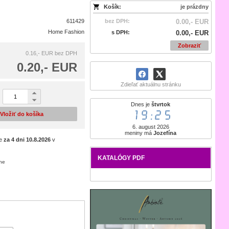
Košík:
je prázdny
611429
bez DPH:
0.00,- EUR
Home Fashion
s DPH:
0.00,- EUR
Zobraziť
0.16,- EUR
bez DPH
0.20,- EUR
Zdieľať aktuálnu stránku
Dnes je
štvrtok
19:25
Vložiť do košíka
6. august 2026
meniny má
Jozefína
je
za 4 dni
10.8.2026
v
KATALÓGY PDF
ene