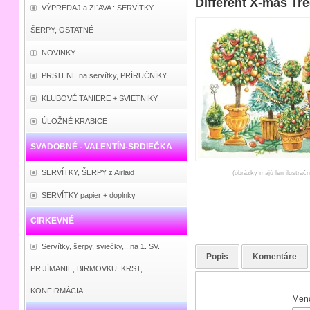
Different X-mas Tr
VÝPREDAJ a ZĽAVA : SERVÍTKY,
ŠERPY, OSTATNÉ
NOVINKY
PRSTENE na servítky, PRÍRUČNÍKY
KLUBOVÉ TANIERE + SVIETNIKY
ÚLOŽNÉ KRABICE
SVADOBNÉ - VALENTÍN-SRDIEČKA
SERVÍTKY, ŠERPY z Airlaid
(obrázky majú len ilustrač
SERVÍTKY papier + doplnky
CIRKEVNÉ
Servítky, šerpy, sviečky,...na 1. SV.
Popis
Komentáre
PRIJÍMANIE, BIRMOVKU, KRST,
KONFIRMÁCIA
Meno