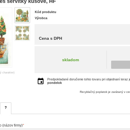
ees servítky kusové, HF
Kód produktu
Výrobca
Cena s DPH
skladom
ný charakter)
Predpokladané doručenie tohto tovaru pri objednaní teraz 
pondelok
Recyklačný poplatok je zarátaný v c
?
 (názov firmy)
*