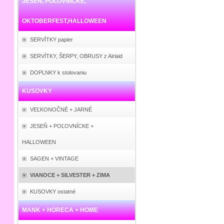
JESEŇ, POĽOVNÍCKE,
OKTOBERFEST,HALLOWEEN
SERVÍTKY papier
SERVÍTKY, ŠERPY, OBRUSY z Airlaid
DOPLNKY k stolovaniu
KUSOVKY
VEĽKONOČNÉ + JARNÉ
JESEŇ + POĽOVNÍCKE +
HALLOWEEN
SAGEN + VINTAGE
VIANOCE + SILVESTER + ZIMA
KUSOVKY ostatné
MANK + HORECA + HOME