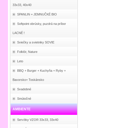
33x33, 40x40
SPANLIN = JEMNUČKÉ BIO
Softpoint obrúsky, puzdrá na príbor
LACNÉ !
Sviečky a svietniky SOVIE
Folklór, Nature
Leto
BBQ + Burger + Kuchyňa + Ryby +
Bavorsko+ Toskánsko
Svadobné
Smútočné
AMBIENTE
Servítky VZOR 33x33, 33x40