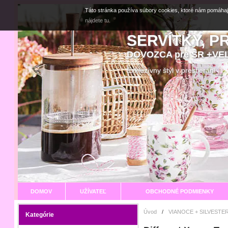
Táto stránka používa súbory cookies, ktoré nám pomáhaj
nájdete tu.
SERVÍTKY, P
DOVOZCA pre SR +V
Exkluzívny štýl v prestier
DOMOV
UŽÍVATEĽ
OBCHODNÉ PODMIENKY
Úvod
/
VIANOCE + SILVESTER
Kategórie