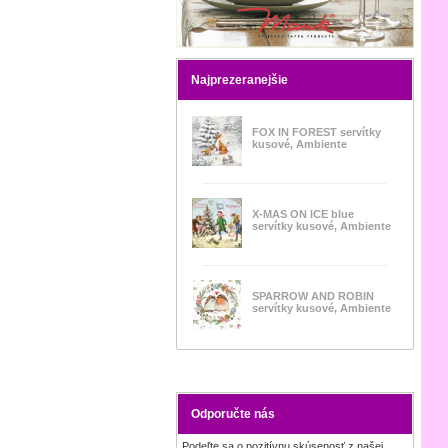
Najprezeranejšie
FOX IN FOREST servítky
kusové, Ambiente
X-MAS ON ICE blue
servítky kusové, Ambiente
SPARROW AND ROBIN
servítky kusové, Ambiente
Odporučte nás
Podeľte sa o pozitívnu skúsenosť z našej