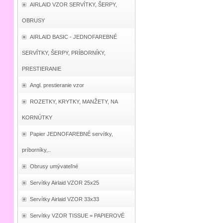
AIRLAID VZOR SERVÍTKY, ŠERPY,
OBRUSY
AIRLAID BASIC - JEDNOFAREBNÉ
SERVÍTKY, ŠERPY, PRÍBORNÍKY,
PRESTIERANIE
Angl. prestieranie vzor
ROZETKY, KRYTKY, MANŽETY, NA
KORNÚTKY
Papier JEDNOFAREBNÉ servítky,
príborníky,..
Obrusy umývateľné
Servítky Airlaid VZOR 25x25
Servítky Airlaid VZOR 33x33
Servítky VZOR TISSUE = PAPIEROVÉ