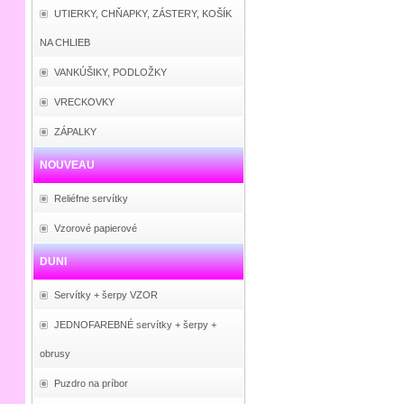
UTIERKY, CHŇAPKY, ZÁSTERY, KOŠÍK
NA CHLIEB
VANKÚŠIKY, PODLOŽKY
VRECKOVKY
ZÁPALKY
NOUVEAU
Reliéfne servítky
Vzorové papierové
DUNI
Servítky + šerpy VZOR
JEDNOFAREBNÉ servítky + šerpy +
obrusy
Puzdro na príbor