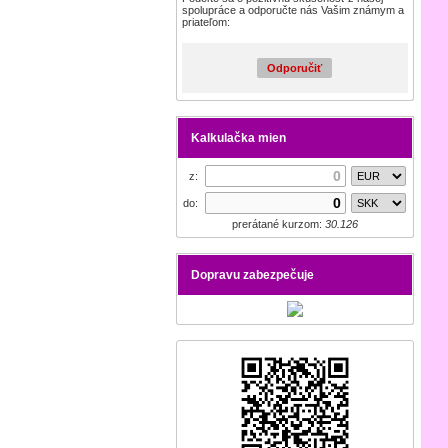
spolupráce a odporučte nás Vašim známym a
priateľom:
Odporučiť
Kalkulačka mien
z:
do:
prerátané kurzom:
30.126
Dopravu zabezpečuje