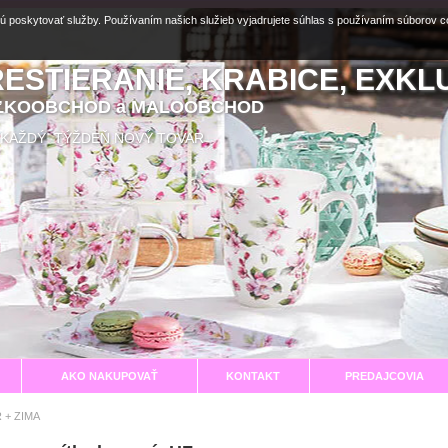
ú poskytovať služby. Používaním našich služieb vyjadrujete súhlas s používaním súborov 
RESTIERANIE, KRABICE, EXKL
EĽKOOBCHOD a MALOOBCHOD
aní KAŽDÝ TÝŽDEŇ NOVÝ TOVAR
AKO NAKUPOVAŤ
KONTAKT
PREDAJCOVIA
 + ZIMA