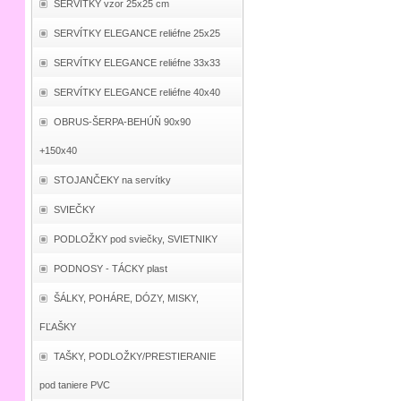
SERVÍTKY vzor 25x25 cm
SERVÍTKY ELEGANCE reliéfne 25x25
SERVÍTKY ELEGANCE reliéfne 33x33
SERVÍTKY ELEGANCE reliéfne 40x40
OBRUS-ŠERPA-BEHÚŇ 90x90
+150x40
STOJANČEKY na servítky
SVIEČKY
PODLOŽKY pod sviečky, SVIETNIKY
PODNOSY - TÁCKY plast
ŠÁLKY, POHÁRE, DÓZY, MISKY,
FĽAŠKY
TAŠKY, PODLOŽKY/PRESTIERANIE
pod taniere PVC