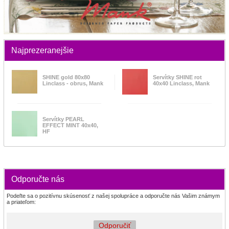
Najprezeranejšie
SHINE gold 80x80
Servítky SHINE rot
Linclass - obrus, Mank
40x40 Linclass, Mank
Servítky PEARL
EFFECT MINT 40x40,
HF
Odporučte nás
Podeľte sa o pozitívnu skúsenosť z našej spolupráce a odporučte nás Vašim známym
a priateľom:
Odporučiť