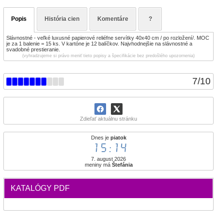
Popis
História cien
Komentáre
?
Slávnostné - veľké luxusné papierové reliéfne servítky 40x40 cm / po rozložení/. MOC
je za 1 balenie = 15 ks. V kartóne je 12 balíčkov. Najvhodnejšie na slávnostné a
svadobné prestieranie.
(vyhradzujeme si právo meniť tieto popisy a špecifikácie bez predošlého upozornenia)
7
/
10
Zdieľať aktuálnu stránku
Dnes je
piatok
15:14
7. august 2026
meniny má
Štefánia
KATALÓGY PDF