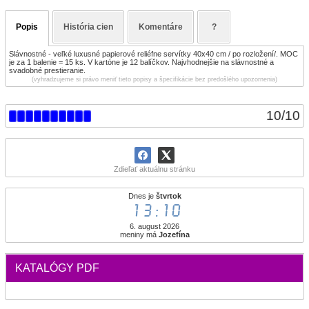
Popis
História cien
Komentáre
?
Slávnostné - veľké luxusné papierové reliéfne servítky 40x40 cm / po rozložení/. MOC
je za 1 balenie = 15 ks. V kartóne je 12 balíčkov. Najvhodnejšie na slávnostné a
svadobné prestieranie.
(vyhradzujeme si právo meniť tieto popisy a špecifikácie bez predošlého upozornenia)
10
/
10
Zdieľať aktuálnu stránku
Dnes je
štvrtok
13:10
6. august 2026
meniny má
Jozefína
KATALÓGY PDF