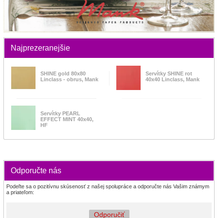
Najprezeranejšie
SHINE gold 80x80
Servítky SHINE rot
Linclass - obrus, Mank
40x40 Linclass, Mank
Servítky PEARL
EFFECT MINT 40x40,
HF
Odporučte nás
Podeľte sa o pozitívnu skúsenosť z našej spolupráce a odporučte nás Vašim známym
a priateľom:
Odporučiť