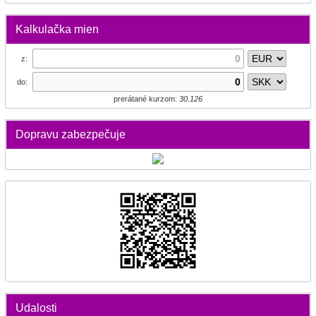
Kalkulačka mien
z:
do:
prerátané kurzom:
30.126
Dopravu zabezpečuje
Udalosti