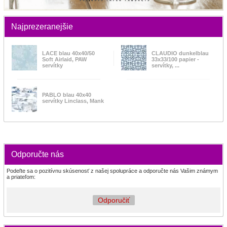
Najprezeranejšie
LACE blau 40x40/50
CLAUDIO dunkelblau
Soft Airlaid, PAW
33x33/100 papier -
servítky
servítky, ...
PABLO blau 40x40
servítky Linclass, Mank
Odporučte nás
Podeľte sa o pozitívnu skúsenosť z našej spolupráce a odporučte nás Vašim známym
a priateľom:
Odporučiť