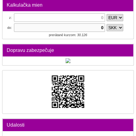
Kalkulačka mien
z:
do:
prerátané kurzom:
30.126
Dopravu zabezpečuje
Udalosti