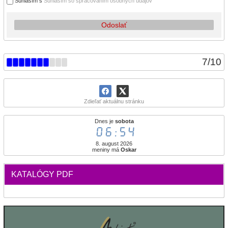
Súhlasím s
Súhlasím so spracovaním osobných údajov
Odoslať
7
/
10
Zdieľať aktuálnu stránku
Dnes je
sobota
06:54
8. august 2026
meniny má
Oskar
KATALÓGY PDF