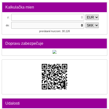
Kalkulačka mien
z:
do:
prerátané kurzom:
30.126
Dopravu zabezpečuje
Udalosti