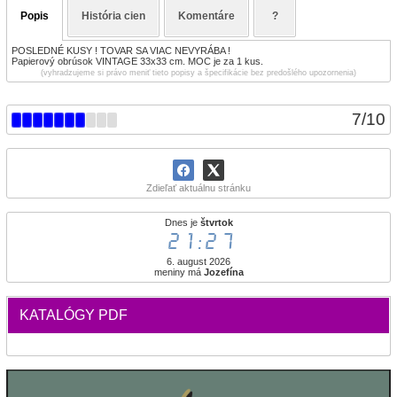
Popis
História cien
Komentáre
?
POSLEDNÉ KUSY ! TOVAR SA VIAC NEVYRÁBA !
Papierový obrúsok VINTAGE 33x33 cm. MOC je za 1 kus.
(vyhradzujeme si právo meniť tieto popisy a špecifikácie bez predošlého upozornenia)
7
/
10
Zdieľať aktuálnu stránku
Dnes je
štvrtok
21:28
6. august 2026
meniny má
Jozefína
KATALÓGY PDF