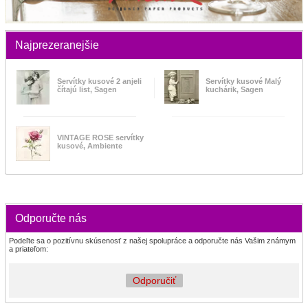
Najprezeranejšie
Servítky kusové 2 anjeli
Servítky kusové Malý
čítajú list, Sagen
kuchárik, Sagen
VINTAGE ROSE servítky
kusové, Ambiente
Odporučte nás
Podeľte sa o pozitívnu skúsenosť z našej spolupráce a odporučte nás Vašim známym
a priateľom:
Odporučiť