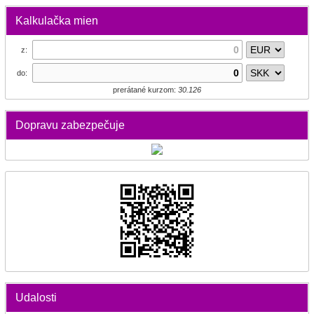
Kalkulačka mien
z:
do:
prerátané kurzom:
30.126
Dopravu zabezpečuje
Udalosti