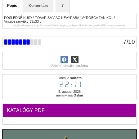
Popis
Komentáre
?
POSLEDNÉ KUSY ! TOVAR SA VIAC NEVYRÁBA ! VÝROBCA ZANIKOL !
Vintage servítky 33x33 cm.
(vyhradzujeme si právo meniť tieto popisy a špecifikácie bez predošlého upozornenia)
7
/
10
Zdieľať aktuálnu stránku
Dnes je
sobota
22:11
8. august 2026
meniny má
Oskar
KATALÓGY PDF