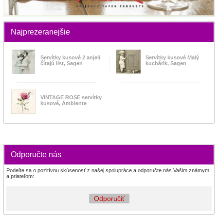
Najprezeranejšie
Servítky kusové 2 anjeli
Servítky kusové Malý
čítajú list, Sagen
kuchárik, Sagen
VINTAGE ROSE servítky
kusové, Ambiente
Odporučte nás
Podeľte sa o pozitívnu skúsenosť z našej spolupráce a odporučte nás Vašim známym
a priateľom:
Odporučiť