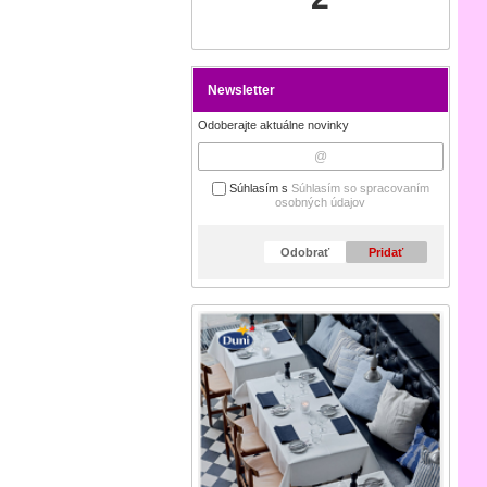
Newsletter
Odoberajte aktuálne novinky
Súhlasím s
Súhlasím so spracovaním
osobných údajov
Odobrať
Pridať