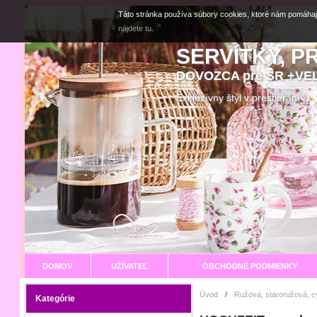
Táto stránka používa súbory cookies, ktoré nám pomáhaj
nájdete tu.
SERVÍTKY, P
DOVOZCA pre SR +V
Exkluzívny štýl v prestier
DOMOV
UŽÍVATEĽ
OBCHODNÉ PODMIENKY
Úvod
/
Ružová, staroružová, 
Kategórie