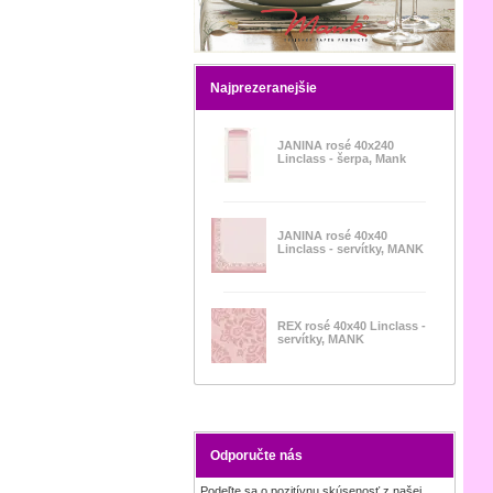
Najprezeranejšie
JANINA rosé 40x240
Linclass - šerpa, Mank
JANINA rosé 40x40
Linclass - servítky, MANK
REX rosé 40x40 Linclass -
servítky, MANK
Odporučte nás
Podeľte sa o pozitívnu skúsenosť z našej