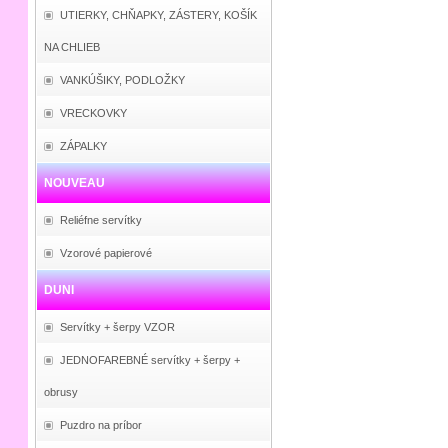
UTIERKY, CHŇAPKY, ZÁSTERY, KOŠÍK
NA CHLIEB
VANKÚŠIKY, PODLOŽKY
VRECKOVKY
ZÁPALKY
NOUVEAU
Reliéfne servítky
Vzorové papierové
DUNI
Servítky + šerpy VZOR
JEDNOFAREBNÉ servítky + šerpy +
obrusy
Puzdro na príbor