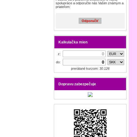
spolupráce a odporučte nás Vašim známym a
priateľom:
Odporučiť
Kalkulačka mien
z:
do:
prerátané kurzom:
30.126
Dopravu zabezpečuje