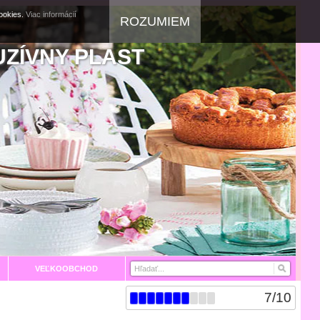
cookies.
Viac informácií
ROZUMIEM
UZÍVNY PLAST
VEĽKOOBCHOD
7
/
10