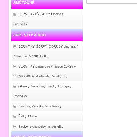
SMÚTOČNÉ
SERVÍTKY+ŠERPY z Linclass,
SVIEČKY
JAR - VEĽKÁ NOC
SERVÍTKY, ŠERPY, OBRUSY Linclass /
Airlaid zn. MANK, DUNI
SERVÍTKY papierové / Tissue 25x25 +
33x33 + 40x40 Ambiente, Mank, HF,..
Obrusy, Vankúše, Utierky, Chňapky,
Podložky
Sviečky, Zápalky, Vreckovky
Šálky, Misky
Tácky, Stojančeky na servítky