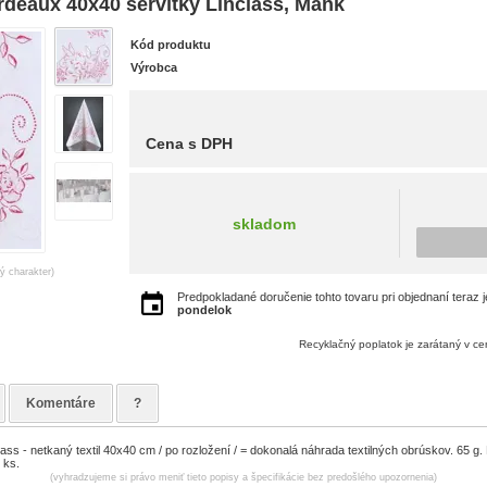
deaux 40x40 servítky Linclass, Mank
Kód produktu
Výrobca
Cena s DPH
skladom
ný charakter)
Predpokladané doručenie tohto tovaru pri objednaní teraz 
pondelok
Recyklačný poplatok je zarátaný v c
Komentáre
?
class - netkaný textil 40x40 cm / po rozložení / = dokonalá náhrada textilných obrúskov. 65 g
 ks.
(vyhradzujeme si právo meniť tieto popisy a špecifikácie bez predošlého upozornenia)