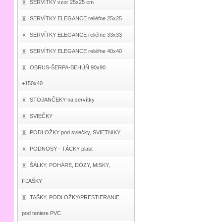
SERVÍTKY vzor 25x25 cm
SERVÍTKY ELEGANCE reliéfne 25x25
SERVÍTKY ELEGANCE reliéfne 33x33
SERVÍTKY ELEGANCE reliéfne 40x40
OBRUS-ŠERPA-BEHÚŇ 90x90
+150x40
STOJANČEKY na servítky
SVIEČKY
PODLOŽKY pod sviečky, SVIETNIKY
PODNOSY - TÁCKY plast
ŠÁLKY, POHÁRE, DÓZY, MISKY,
FĽAŠKY
TAŠKY, PODLOŽKY/PRESTIERANIE
pod taniere PVC