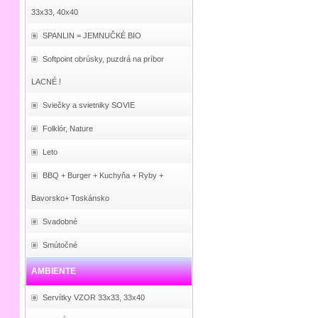
33x33, 40x40
SPANLIN = JEMNUČKÉ BIO
Softpoint obrúsky, puzdrá na príbor
LACNÉ !
Sviečky a svietniky SOVIE
Folklór, Nature
Leto
BBQ + Burger + Kuchyňa + Ryby +
Bavorsko+ Toskánsko
Svadobné
Smútočné
AMBIENTE
Servítky VZOR 33x33, 33x40