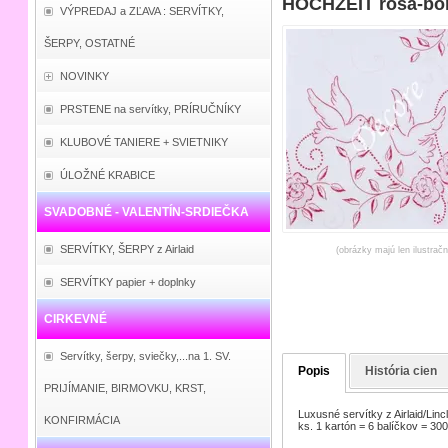
HOCHZEIT rosa-bor
VÝPREDAJ a ZĽAVA : SERVÍTKY,
ŠERPY, OSTATNÉ
NOVINKY
PRSTENE na servítky, PRÍRUČNÍKY
KLUBOVÉ TANIERE + SVIETNIKY
ÚLOŽNÉ KRABICE
SVADOBNÉ - VALENTÍN-SRDIEČKA
SERVÍTKY, ŠERPY z Airlaid
(obrázky majú len ilustrač
SERVÍTKY papier + doplnky
CIRKEVNÉ
Servítky, šerpy, sviečky,...na 1. SV.
Popis
História cien
PRIJÍMANIE, BIRMOVKU, KRST,
Luxusné servítky z Airlaid/Lin
KONFIRMÁCIA
ks. 1 kartón = 6 balíčkov = 300