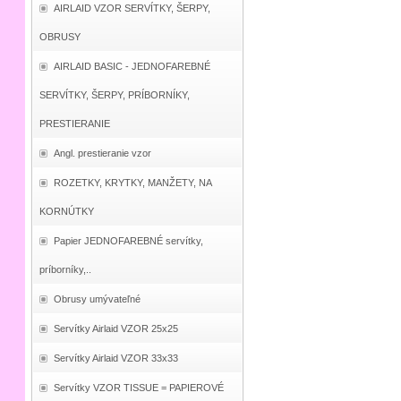
AIRLAID VZOR SERVÍTKY, ŠERPY,
OBRUSY
AIRLAID BASIC - JEDNOFAREBNÉ
SERVÍTKY, ŠERPY, PRÍBORNÍKY,
PRESTIERANIE
Angl. prestieranie vzor
ROZETKY, KRYTKY, MANŽETY, NA
KORNÚTKY
Papier JEDNOFAREBNÉ servítky,
príborníky,..
Obrusy umývateľné
Servítky Airlaid VZOR 25x25
Servítky Airlaid VZOR 33x33
Servítky VZOR TISSUE = PAPIEROVÉ