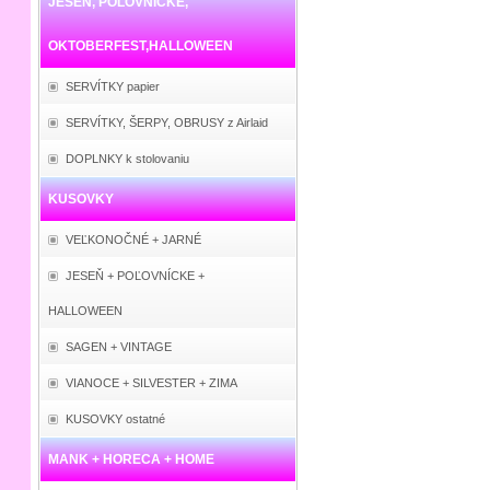
JESEŇ, POĽOVNÍCKE,
OKTOBERFEST,HALLOWEEN
SERVÍTKY papier
SERVÍTKY, ŠERPY, OBRUSY z Airlaid
DOPLNKY k stolovaniu
KUSOVKY
VEĽKONOČNÉ + JARNÉ
JESEŇ + POĽOVNÍCKE +
HALLOWEEN
SAGEN + VINTAGE
VIANOCE + SILVESTER + ZIMA
KUSOVKY ostatné
MANK + HORECA + HOME