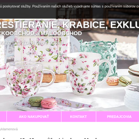
ú poskytovať služby. Používaním našich služieb vyjadrujete súhlas s používaním súborov 
RESTIERANIE, KRABICE, EXKL
EĽKOOBCHOD a MALOOBCHOD
aní KAŽDÝ TÝŽDEŇ NOVÝ TOVAR
AKO NAKUPOVAŤ
KONTAKT
PREDAJCOVIA
cyklamenová