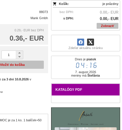
Košík:
je prázdny
88073
bez DPH:
0.00,- EUR
Mank Gmbh
s DPH:
0.00,- EUR
Zobraziť
0.29,- EUR
bez DPH
0.36,- EUR
Zdieľať aktuálnu stránku
Dnes je
piatok
04:16
Vložiť do košíka
7. august 2026
meniny má
Štefánia
je
za 3 dni
10.8.2026
v
KATALÓGY PDF
ene
. MOC je za 1 ks. 1 balíček=50