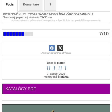
Popis
Komentáre
?
POSLEDNÉ KUSY ! TOVAR SA VIAC NEVYRÁBA ! VÝROBCA ZANIKOL !
3vrstvový papierový obrúsok 33x33 cm
(vyhradzujeme si právo meniť tieto popisy a špecifikácie bez predošlého upozornenia)
7
/
10
Zdieľať aktuálnu stránku
Dnes je
piatok
03:07
7. august 2026
meniny má
Štefánia
KATALÓGY PDF