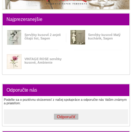
Najprezeranejšie
Servítky kusové 2 anjeli
Servítky kusové Malý
čítajú list, Sagen
kuchárik, Sagen
VINTAGE ROSE servítky
kusové, Ambiente
Odporučte nás
Podeľte sa o pozitívnu skúsenosť z našej spolupráce a odporučte nás Vašim známym
a priateľom:
Odporučiť