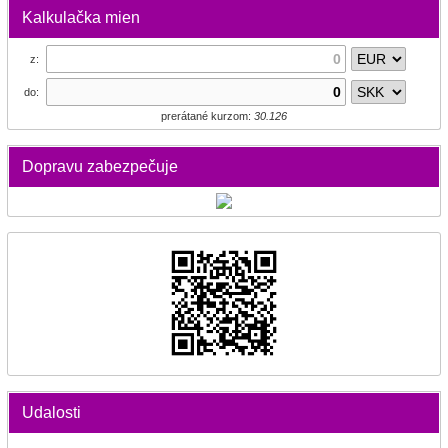
Kalkulačka mien
z:
do:
prerátané kurzom:
30.126
Dopravu zabezpečuje
Udalosti