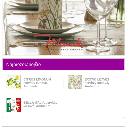
Najprezeranejšie
CITRUS LIMONUM
EXOTIC LEAVES
servítky kusové,
servítky kusové,
Ambiente
Ambiente
BELLA ITALIA servítky
kusové, Ambiente