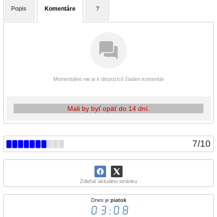
Popis
Komentáre
?
Momentálne nie je k dispozícií žiaden komentár
Mali by byť opäť do 14 dní.
7
/
10
Zdieľať aktuálnu stránku
Dnes je
piatok
03:08