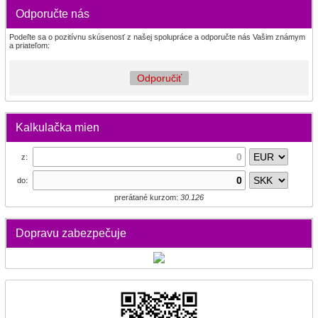
Odporučte nás
Podeľte sa o pozitívnu skúsenosť z našej spolupráce a odporučte nás Vašim známym
a priateľom:
Odporučiť
Kalkulačka mien
z:
do:
prerátané kurzom:
30.126
Dopravu zabezpečuje