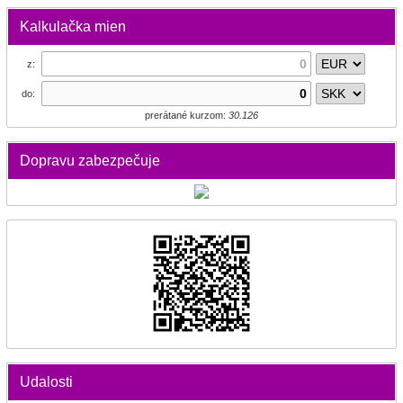
Kalkulačka mien
z:
do:
prerátané kurzom:
30.126
Dopravu zabezpečuje
Udalosti