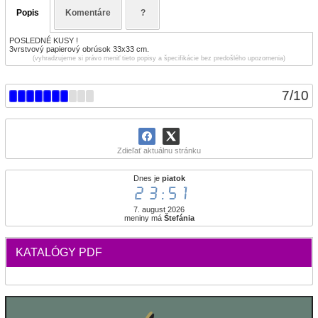
Popis
Komentáre
?
POSLEDNÉ KUSY !
3vrstvový papierový obrúsok 33x33 cm.
(vyhradzujeme si právo meniť tieto popisy a špecifikácie bez predošlého upozornenia)
7
/
10
Zdieľať aktuálnu stránku
Dnes je
piatok
23:51
7. august 2026
meniny má
Štefánia
KATALÓGY PDF