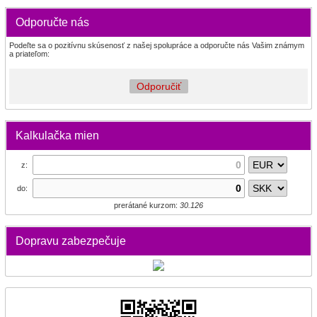
Odporučte nás
Podeľte sa o pozitívnu skúsenosť z našej spolupráce a odporučte nás Vašim známym
a priateľom:
Odporučiť
Kalkulačka mien
z:
do:
prerátané kurzom:
30.126
Dopravu zabezpečuje