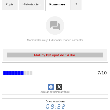
Popis
História cien
Komentáre
?
Momentálne nie je k dispozícií žiaden komentár
Mali by byť opäť do 14 dní.
7
/
10
Zdieľať aktuálnu stránku
Dnes je
sobota
09:22