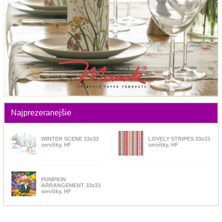
Najprezeranejšie
WINTER SCENE 33x33
LOVELY STRIPES 33x33
servítky, HF
servítky, HF
PUMPKIN
ARRANGEMENT 33x33
servítky, HF