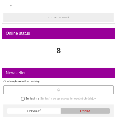
31
zoznam udalostí
Online status
8
Newsletter
Odoberajte aktuálne novinky
Súhlasím s
Súhlasím so spracovaním osobných údajov
Odobrať
Pridať