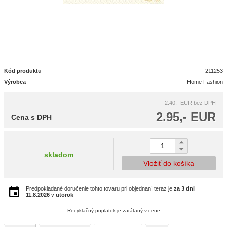
Kód produktu
211253
Výrobca
Home Fashion
2.40,- EUR
bez DPH
2.95,- EUR
Cena s DPH
skladom
Vložiť do košíka
Predpokladané doručenie tohto tovaru pri objednaní teraz je
za 3 dni
11.8.2026
v
utorok
Recyklačný poplatok je zarátaný v cene