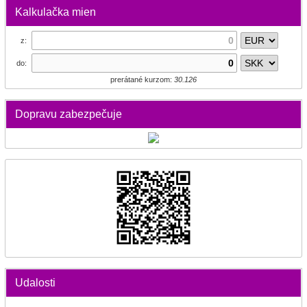
Kalkulačka mien
z:
do:
prerátané kurzom:
30.126
Dopravu zabezpečuje
Udalosti