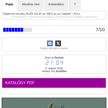
Popis
História cien
Komentáre
?
Papierové servítky RUŽE 33x33 cm. MOC je za 1 balenie = 20 ks.
(vyhradzujeme si právo meniť tieto popisy a špecifikácie bez predošlého upozornenia)
7
/
10
Zdieľať aktuálnu stránku
Dnes je
štvrtok
21:04
6. august 2026
meniny má
Jozefína
KATALÓGY PDF