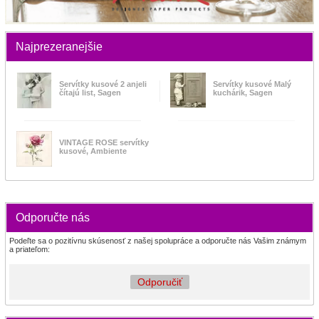
Najprezeranejšie
Servítky kusové 2 anjeli
Servítky kusové Malý
čítajú list, Sagen
kuchárik, Sagen
VINTAGE ROSE servítky
kusové, Ambiente
Odporučte nás
Podeľte sa o pozitívnu skúsenosť z našej spolupráce a odporučte nás Vašim známym
a priateľom:
Odporučiť