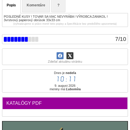
Popis
Komentáre
?
POSLEDNÉ KUSY ! TOVAR SA VIAC NEVYRÁBA ! VÝROBCA ZANIKOL !
3vrstvový papierový obrúsok 33x33 cm
(vyhradzujeme si právo meniť tieto popisy a špecifikácie bez predošlého upozornenia)
7
/
10
Zdieľať aktuálnu stránku
Dnes je
nedeľa
10:11
9. august 2026
meniny má
Ľubomíra
KATALÓGY PDF