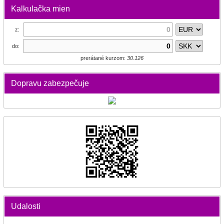
Kalkulačka mien
z:
do:
prerátané kurzom:
30.126
Dopravu zabezpečuje
Udalosti