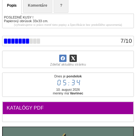
Popis
Komentáre
?
POSLEDNÉ KUSY !
Papierový obrúsok 33x33 cm.
(vyhradzujeme si právo meniť tieto popisy a špecifikácie bez predošlého upozornenia)
7
/
10
Zdieľať aktuálnu stránku
Dnes je
pondelok
05:34
10. august 2026
meniny má
Vavrinec
KATALÓGY PDF