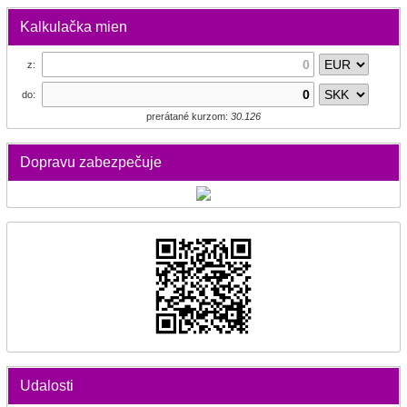
Kalkulačka mien
z:
do:
prerátané kurzom:
30.126
Dopravu zabezpečuje
Udalosti