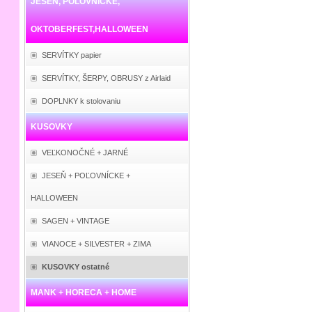
JESEŇ, POĽOVNÍCKE,
OKTOBERFEST,HALLOWEEN
SERVÍTKY papier
SERVÍTKY, ŠERPY, OBRUSY z Airlaid
DOPLNKY k stolovaniu
KUSOVKY
VEĽKONOČNÉ + JARNÉ
JESEŇ + POĽOVNÍCKE +
HALLOWEEN
SAGEN + VINTAGE
VIANOCE + SILVESTER + ZIMA
KUSOVKY ostatné
MANK + HORECA + HOME