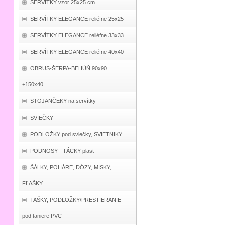
SERVÍTKY vzor 25x25 cm
SERVÍTKY ELEGANCE reliéfne 25x25
SERVÍTKY ELEGANCE reliéfne 33x33
SERVÍTKY ELEGANCE reliéfne 40x40
OBRUS-ŠERPA-BEHÚŇ 90x90
+150x40
STOJANČEKY na servítky
SVIEČKY
PODLOŽKY pod sviečky, SVIETNIKY
PODNOSY - TÁCKY plast
ŠÁLKY, POHÁRE, DÓZY, MISKY,
FĽAŠKY
TAŠKY, PODLOŽKY/PRESTIERANIE
pod taniere PVC