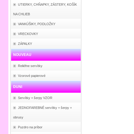
UTIERKY, CHŇAPKY, ZÁSTERY, KOŠÍK
NA CHLIEB
VANKÚŠIKY, PODLOŽKY
VRECKOVKY
ZÁPALKY
NOUVEAU
Reliéfne servítky
Vzorové papierové
DUNI
Servítky + šerpy VZOR
JEDNOFAREBNÉ servítky + šerpy +
obrusy
Puzdro na príbor