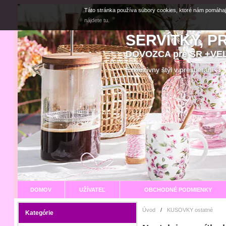
Táto stránka používa súbory cookies, ktoré nám pomáhaj
nájdete tu.
SERVÍTKY, P
DOVOZCA pre SR +V
Exkluzívny štýl v prestier
DOMOV
UŽÍVATEĽ
OBCHODNÉ PODMIENKY
Úvod
/
KUSOVKY ostatné
Kategórie