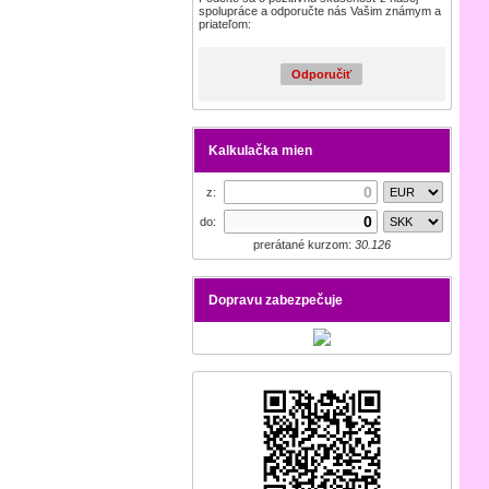
spolupráce a odporučte nás Vašim známym a
priateľom:
Odporučiť
Kalkulačka mien
z:
do:
prerátané kurzom:
30.126
Dopravu zabezpečuje