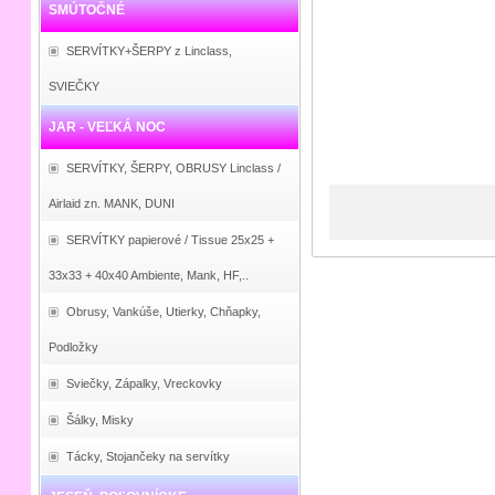
SMÚTOČNÉ
SERVÍTKY+ŠERPY z Linclass,
SVIEČKY
JAR - VEĽKÁ NOC
SERVÍTKY, ŠERPY, OBRUSY Linclass /
Airlaid zn. MANK, DUNI
SERVÍTKY papierové / Tissue 25x25 +
33x33 + 40x40 Ambiente, Mank, HF,..
Obrusy, Vankúše, Utierky, Chňapky,
Podložky
Sviečky, Zápalky, Vreckovky
Šálky, Misky
Tácky, Stojančeky na servítky