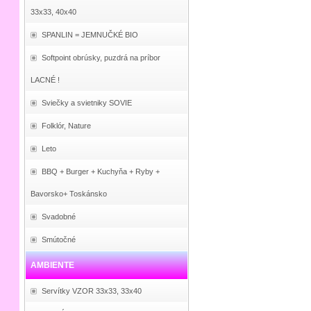
33x33, 40x40
SPANLIN = JEMNUČKÉ BIO
Softpoint obrúsky, puzdrá na príbor
LACNÉ !
Sviečky a svietniky SOVIE
Folklór, Nature
Leto
BBQ + Burger + Kuchyňa + Ryby +
Bavorsko+ Toskánsko
Svadobné
Smútočné
AMBIENTE
Servítky VZOR 33x33, 33x40