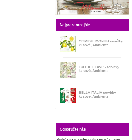
Najprezeranejšie
CITRUS LIMONUM servítky
kusové, Ambiente
EXOTIC LEAVES servítky
kusové, Ambiente
BELLA ITALIA servítky
kusové, Ambiente
Odporučte nás
Podeľte sa o pozitívnu skúsenosť z našej