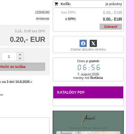
Košík:
je prázdny
13309190
bez DPH:
0.00,- EUR
Ambiente
s DPH:
0.00,- EUR
Zobraziť
0.16,- EUR
bez DPH
0.20,- EUR
Zdieľať aktuálnu stránku
Dnes je
piatok
06:56
Vložiť do košíka
7. august 2026
meniny má
Štefánia
je
za 3 dni
10.8.2026
v
KATALÓGY PDF
ene