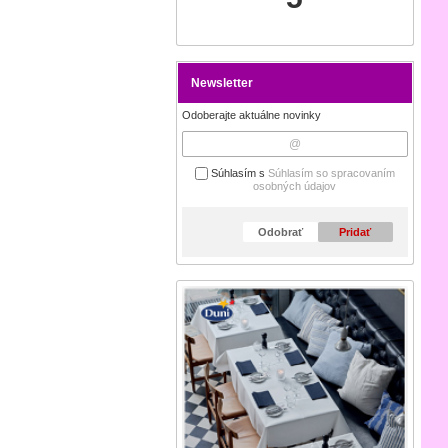
Newsletter
Odoberajte aktuálne novinky
Súhlasím s
Súhlasím so spracovaním
osobných údajov
Odobrať
Pridať