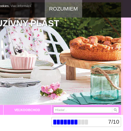
cookies.
Viac informácií
ROZUMIEM
UZÍVNY PLAST
VEĽKOOBCHOD
7
/
10