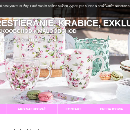
ú poskytovať služby. Používaním našich služieb vyjadrujete súhlas s používaním súborov 
RESTIERANIE, KRABICE, EXKL
EĽKOOBCHOD a MALOOBCHOD
aní KAŽDÝ TÝŽDEŇ NOVÝ TOVAR
AKO NAKUPOVAŤ
KONTAKT
PREDAJCOVIA