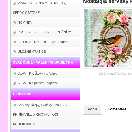
Nostalgia servítky
VÝPREDAJ a ZĽAVA : SERVÍTKY,
ŠERPY, OSTATNÉ
NOVINKY
PRSTENE na servítky, PRÍRUČNÍKY
KLUBOVÉ TANIERE + SVIETNIKY
ÚLOŽNÉ KRABICE
SVADOBNÉ - VALENTÍN-SRDIEČKA
SERVÍTKY, ŠERPY z Airlaid
(obrázky majú len ilustrač
SERVÍTKY papier + doplnky
CIRKEVNÉ
Servítky, šerpy, sviečky,...na 1. SV.
Popis
Komentáre
PRIJÍMANIE, BIRMOVKU, KRST,
KONFIRMÁCIA