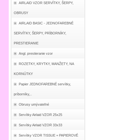
AIRLAID VZOR SERVÍTKY, ŠERPY,
OBRUSY
AIRLAID BASIC - JEDNOFAREBNÉ
SERVÍTKY, ŠERPY, PRÍBORNÍKY,
PRESTIERANIE
Angl. prestieranie vzor
ROZETKY, KRYTKY, MANŽETY, NA
KORNÚTKY
Papier JEDNOFAREBNÉ servítky,
príborníky,..
Obrusy umývateľné
Servítky Airlaid VZOR 25x25
Servítky Airlaid VZOR 33x33
Servítky VZOR TISSUE = PAPIEROVÉ