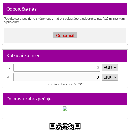
Odporučte nás
Podeľte sa o pozitívnu skúsenosť z našej spolupráce a odporučte nás Vašim známym
a priateľom:
Odporučiť
Kalkulačka mien
z:
do:
prerátané kurzom:
30.126
Dopravu zabezpečuje