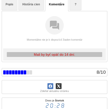
Popis
História cien
Komentáre
?
Momentálne nie je k dispozícií žiaden komentár
Mali by byť opäť do 14 dní.
8
/
10
Zdieľať aktuálnu stránku
Dnes je
štvrtok
20:28