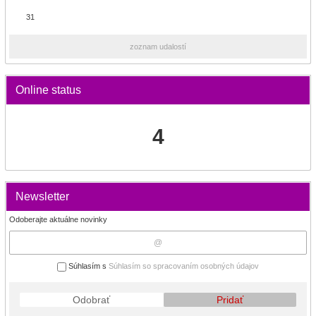
31
zoznam udalostí
Online status
4
Newsletter
Odoberajte aktuálne novinky
Súhlasím s
Súhlasím so spracovaním osobných údajov
Odobrať
Pridať