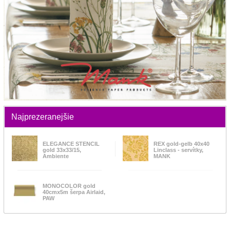
Najprezeranejšie
ELEGANCE STENCIL
REX gold-gelb 40x40
gold 33x33/15,
Linclass - servítky,
Ambiente
MANK
MONOCOLOR gold
40cmx5m šerpa Airlaid,
PAW