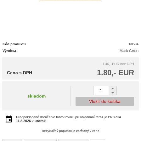
Kód produktu
60594
Výrobca
Mank Gmbh
1.46,- EUR
bez DPH
1.80,- EUR
Cena s DPH
skladom
Vložiť do košíka
Predpokladané doručenie tohto tovaru pri objednaní teraz je
za 3 dni
11.8.2026
v
utorok
Recyklačný poplatok je zarátaný v cene