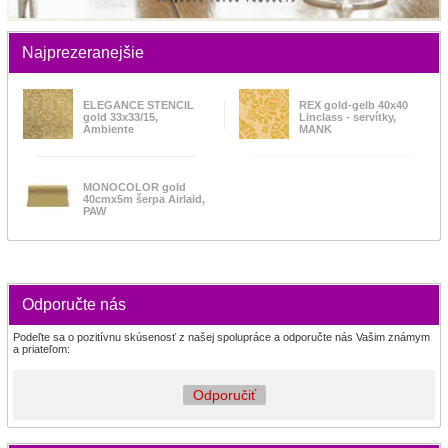
Najprezeranejšie
ELEGANCE STENCIL
REX gold-gelb 40x40
gold 33x33/15,
Linclass - servítky,
Ambiente
MANK
MONOCOLOR gold
40cmx5m šerpa Airlaid,
PAW
Odporučte nás
Podeľte sa o pozitívnu skúsenosť z našej spolupráce a odporučte nás Vašim známym
a priateľom:
Odporučiť