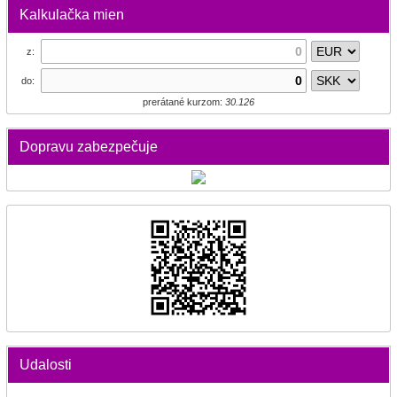
Kalkulačka mien
z:
do:
prerátané kurzom:
30.126
Dopravu zabezpečuje
Udalosti