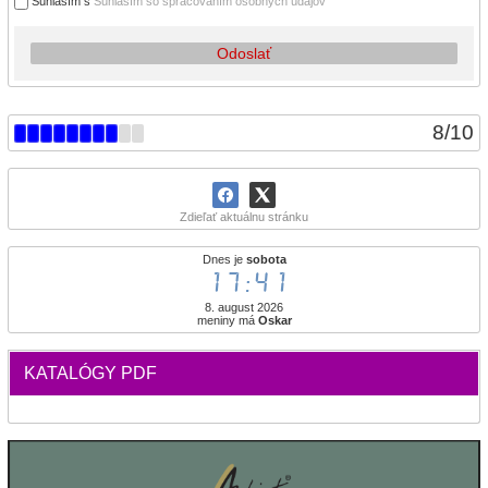
Súhlasím s
Súhlasím so spracovaním osobných údajov
Odoslať
8
/
10
Zdieľať aktuálnu stránku
Dnes je
sobota
17:41
8. august 2026
meniny má
Oskar
KATALÓGY PDF