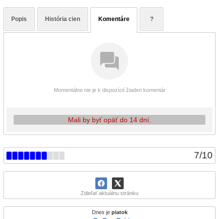
Popis
História cien
Komentáre
?
Momentálne nie je k dispozícií žiaden komentár
Mali by byť opäť do 14 dní.
7
/
10
Zdieľať aktuálnu stránku
Dnes je
piatok