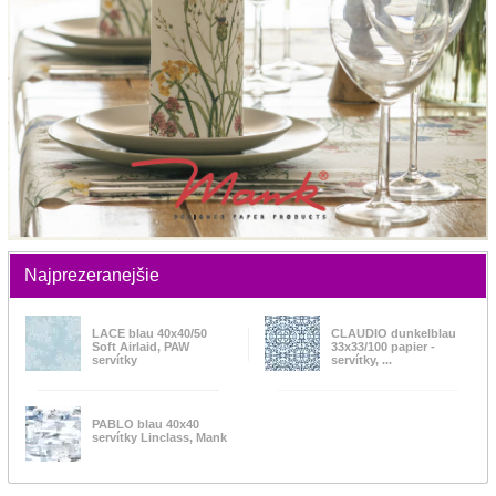
Najprezeranejšie
LACE blau 40x40/50
CLAUDIO dunkelblau
Soft Airlaid, PAW
33x33/100 papier -
servítky
servítky, ...
PABLO blau 40x40
servítky Linclass, Mank