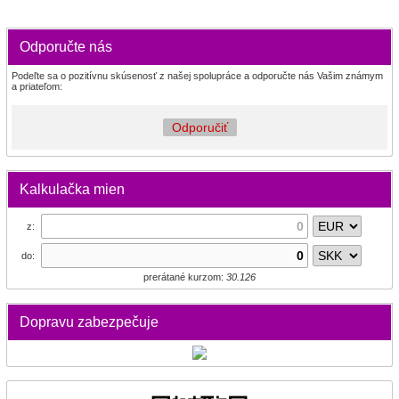
Odporučte nás
Podeľte sa o pozitívnu skúsenosť z našej spolupráce a odporučte nás Vašim známym
a priateľom:
Odporučiť
Kalkulačka mien
z:
do:
prerátané kurzom:
30.126
Dopravu zabezpečuje