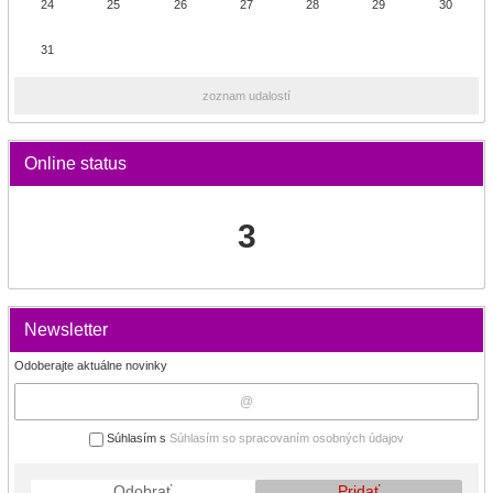
24
25
26
27
28
29
30
31
zoznam udalostí
Online status
3
Newsletter
Odoberajte aktuálne novinky
Súhlasím s
Súhlasím so spracovaním osobných údajov
Odobrať
Pridať