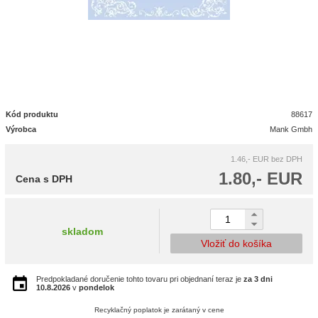
Kód produktu
88617
Výrobca
Mank Gmbh
1.46,- EUR
bez DPH
1.80,- EUR
Cena s DPH
skladom
Vložiť do košíka
Predpokladané doručenie tohto tovaru pri objednaní teraz je
za 3 dni
10.8.2026
v
pondelok
Recyklačný poplatok je zarátaný v cene