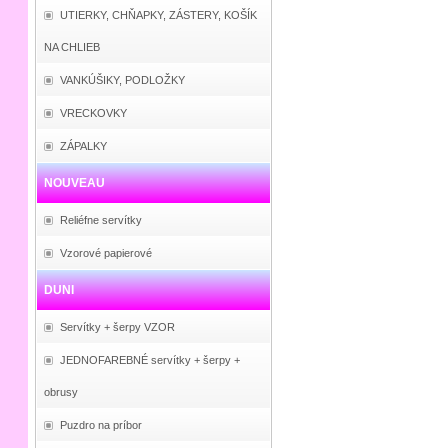
UTIERKY, CHŇAPKY, ZÁSTERY, KOŠÍK
NA CHLIEB
VANKÚŠIKY, PODLOŽKY
VRECKOVKY
ZÁPALKY
NOUVEAU
Reliéfne servítky
Vzorové papierové
DUNI
Servítky + šerpy VZOR
JEDNOFAREBNÉ servítky + šerpy +
obrusy
Puzdro na príbor