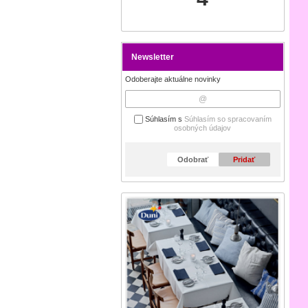
Newsletter
Odoberajte aktuálne novinky
Súhlasím s
Súhlasím so spracovaním
osobných údajov
Odobrať
Pridať