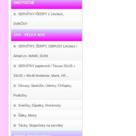
SMÚTOČNÉ
SERVÍTKY+ŠERPY z Linclass,
SVIEČKY
JAR - VEĽKÁ NOC
SERVÍTKY, ŠERPY, OBRUSY Linclass /
Airlaid zn. MANK, DUNI
SERVÍTKY papierové / Tissue 25x25 +
33x33 + 40x40 Ambiente, Mank, HF,..
Obrusy, Vankúše, Utierky, Chňapky,
Podložky
Sviečky, Zápalky, Vreckovky
Šálky, Misky
Tácky, Stojančeky na servítky