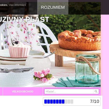
cookies.
Viac informácií
ROZUMIEM
UZÍVNY PLAST
VEĽKOOBCHOD
7
/
10