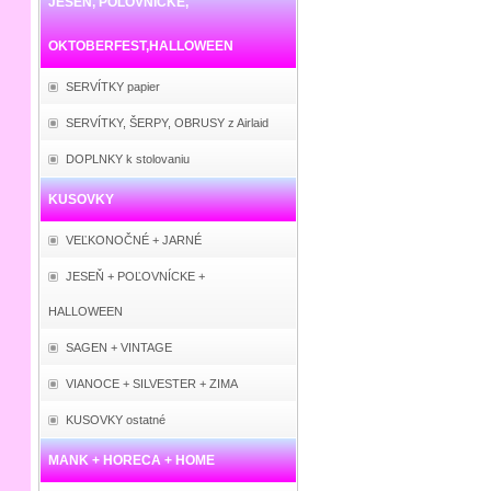
JESEŇ, POĽOVNÍCKE,
OKTOBERFEST,HALLOWEEN
SERVÍTKY papier
SERVÍTKY, ŠERPY, OBRUSY z Airlaid
DOPLNKY k stolovaniu
KUSOVKY
VEĽKONOČNÉ + JARNÉ
JESEŇ + POĽOVNÍCKE +
HALLOWEEN
SAGEN + VINTAGE
VIANOCE + SILVESTER + ZIMA
KUSOVKY ostatné
MANK + HORECA + HOME