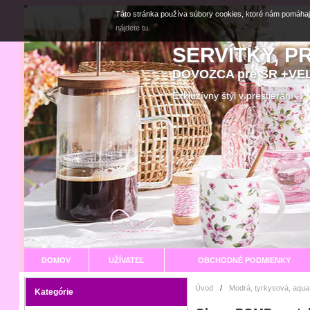
Táto stránka používa súbory cookies, ktoré nám pomáhaj
nájdete tu.
SERVÍTKY, P
DOVOZCA pre SR +V
Exkluzívny štýl v prestier
DOMOV
UŽÍVATEĽ
OBCHODNÉ PODMIENKY
Úvod
/
Modrá, tyrkysová, aqua
Kategórie