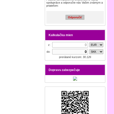
spolupráce a odporučte nás Vašim známym a
priateľom:
Odporučiť
Kalkulačka mien
z:
do:
prerátané kurzom:
30.126
Dopravu zabezpečuje