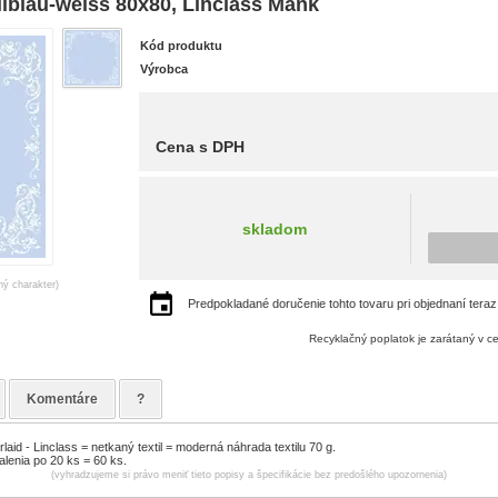
lblau-weiss 80x80, Linclass Mank
Kód produktu
Výrobca
Cena s DPH
skladom
ný charakter)
Predpokladané doručenie tohto tovaru pri objednaní teraz
Recyklačný poplatok je zarátaný v c
Komentáre
?
aid - Linclass = netkaný textil = moderná náhrada textilu 70 g.
alenia po 20 ks = 60 ks.
(vyhradzujeme si právo meniť tieto popisy a špecifikácie bez predošlého upozornenia)