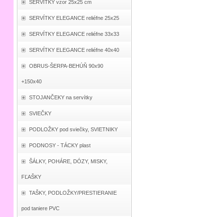
SERVÍTKY vzor 25x25 cm
SERVÍTKY ELEGANCE reliéfne 25x25
SERVÍTKY ELEGANCE reliéfne 33x33
SERVÍTKY ELEGANCE reliéfne 40x40
OBRUS-ŠERPA-BEHÚŇ 90x90
+150x40
STOJANČEKY na servítky
SVIEČKY
PODLOŽKY pod sviečky, SVIETNIKY
PODNOSY - TÁCKY plast
ŠÁLKY, POHÁRE, DÓZY, MISKY,
FĽAŠKY
TAŠKY, PODLOŽKY/PRESTIERANIE
pod taniere PVC