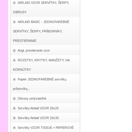
AIRLAID VZOR SERVÍTKY, ŠERPY,
OBRUSY
AIRLAID BASIC - JEDNOFAREBNÉ
SERVÍTKY, ŠERPY, PRÍBORNÍKY,
PRESTIERANIE
Angl. prestieranie vzor
ROZETKY, KRYTKY, MANŽETY, NA
KORNÚTKY
Papier JEDNOFAREBNÉ servítky,
príborníky,..
Obrusy umývateľné
Servítky Airlaid VZOR 25x25
Servítky Airlaid VZOR 33x33
Servítky VZOR TISSUE = PAPIEROVÉ