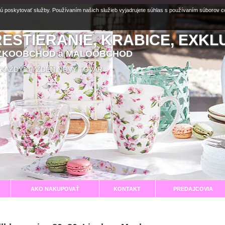
ú poskytovať služby. Používaním našich služieb vyjadrujete súhlas s používaním súborov 
RESTIERANIE, KRABICE, EXKL
EĽKOOBCHOD a MALOOBCHOD
aní KAŽDÝ TÝŽDEŇ NOVÝ TOVAR
AKO NAKUPOVAŤ
KONTAKT
PREDAJCOVIA