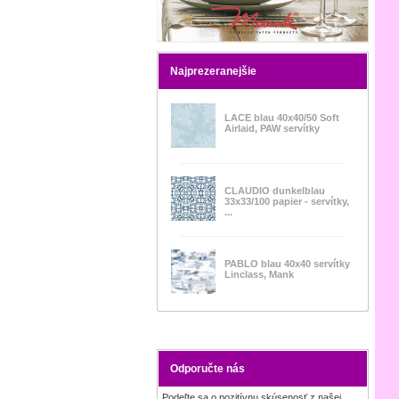
Najprezeranejšie
LACE blau 40x40/50 Soft
Airlaid, PAW servítky
CLAUDIO dunkelblau
33x33/100 papier - servítky,
...
PABLO blau 40x40 servítky
Linclass, Mank
Odporučte nás
Podeľte sa o pozitívnu skúsenosť z našej