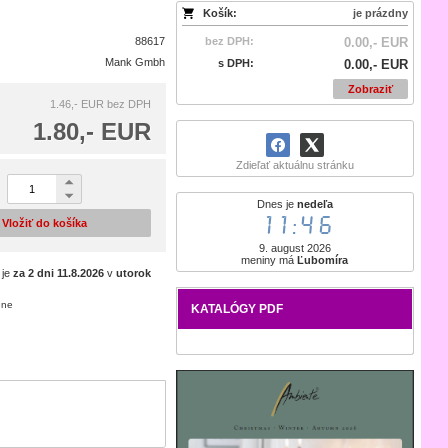
Košík:
je prázdny
88617
bez DPH:
0.00,- EUR
Mank Gmbh
s DPH:
0.00,- EUR
Zobraziť
1.46,- EUR
bez DPH
1.80,- EUR
Zdieľať aktuálnu stránku
Dnes je
nedeľa
11:46
Vložiť do košíka
9. august 2026
meniny má
Ľubomíra
 je
za 2 dni
11.8.2026
v
utorok
ene
KATALÓGY PDF