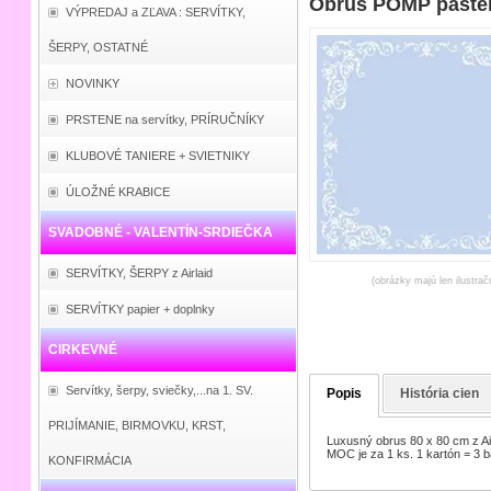
Obrus POMP pastel
VÝPREDAJ a ZĽAVA : SERVÍTKY,
ŠERPY, OSTATNÉ
NOVINKY
PRSTENE na servítky, PRÍRUČNÍKY
KLUBOVÉ TANIERE + SVIETNIKY
ÚLOŽNÉ KRABICE
SVADOBNÉ - VALENTÍN-SRDIEČKA
SERVÍTKY, ŠERPY z Airlaid
(obrázky majú len ilustrač
SERVÍTKY papier + doplnky
CIRKEVNÉ
Servítky, šerpy, sviečky,...na 1. SV.
Popis
História cien
PRIJÍMANIE, BIRMOVKU, KRST,
Luxusný obrus 80 x 80 cm z Airl
MOC je za 1 ks. 1 kartón = 3 b
KONFIRMÁCIA