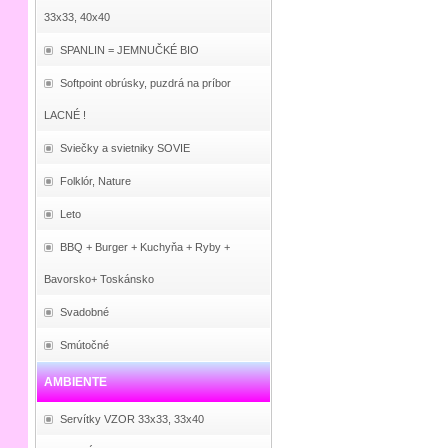
33x33, 40x40
SPANLIN = JEMNUČKÉ BIO
Softpoint obrúsky, puzdrá na príbor
LACNÉ !
Sviečky a svietniky SOVIE
Folklór, Nature
Leto
BBQ + Burger + Kuchyňa + Ryby +
Bavorsko+ Toskánsko
Svadobné
Smútočné
AMBIENTE
Servítky VZOR 33x33, 33x40