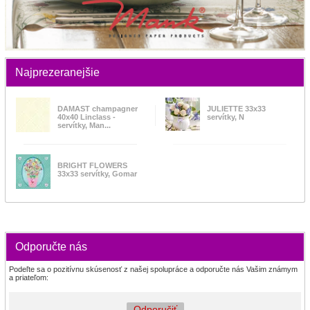
Najprezeranejšie
DAMAST champagner
JULIETTE 33x33
40x40 Linclass -
servítky, N
servítky, Man...
BRIGHT FLOWERS
33x33 servítky, Gomar
Odporučte nás
Podeľte sa o pozitívnu skúsenosť z našej spolupráce a odporučte nás Vašim známym
a priateľom:
Odporučiť