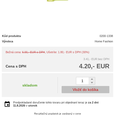
Kód produktu
0200-1338
Výrobca
Home Fashion
Bežná cena:
6.00,- EUR s DPH
, Ušetríte: 1.80,- EUR s DPH (30%)
3.41,- EUR
bez DPH
4.20,- EUR
Cena s DPH
skladom
Vložiť do košíka
Predpokladané doručenie tohto tovaru pri objednaní teraz je
za 2 dni
11.8.2026
v
utorok
Recyklačný poplatok je zarátaný v cene