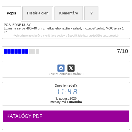
Popis
História cien
Komentáre
?
POSLEDNÉ KUSY !
Luxusná šerpa 490x40 cm z netkaného textilu - airlaid, možnosť žehliť. MOC je za 1
ks.
(vyhradzujeme si právo meniť tieto popisy a špecifikácie bez predošlého upozornenia)
7
/
10
Zdieľať aktuálnu stránku
Dnes je
nedeľa
11:48
9. august 2026
meniny má
Ľubomíra
KATALÓGY PDF