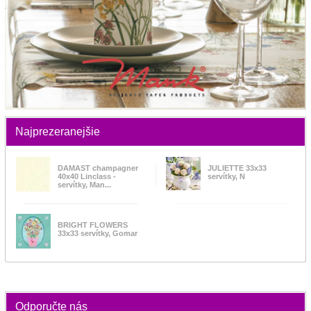
Najprezeranejšie
DAMAST champagner
JULIETTE 33x33
40x40 Linclass -
servítky, N
servítky, Man...
BRIGHT FLOWERS
33x33 servítky, Gomar
Odporučte nás