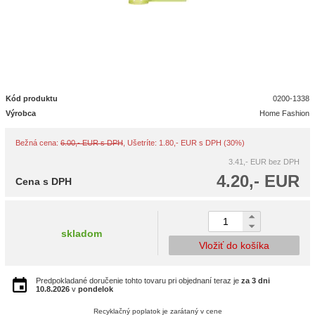
Kód produktu
0200-1338
Výrobca
Home Fashion
Bežná cena:
6.00,- EUR s DPH
, Ušetríte: 1.80,- EUR s DPH (30%)
3.41,- EUR
bez DPH
4.20,- EUR
Cena s DPH
skladom
Vložiť do košíka
Predpokladané doručenie tohto tovaru pri objednaní teraz je
za 3 dni
10.8.2026
v
pondelok
Recyklačný poplatok je zarátaný v cene