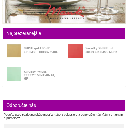
Najprezeranejšie
SHINE gold 80x80
Servítky SHINE rot
Linclass - obrus, Mank
40x40 Linclass, Mank
Servítky PEARL
EFFECT MINT 40x40,
HF
Odporučte nás
Podeľte sa o pozitívnu skúsenosť z našej spolupráce a odporučte nás Vašim známym
a priateľom: