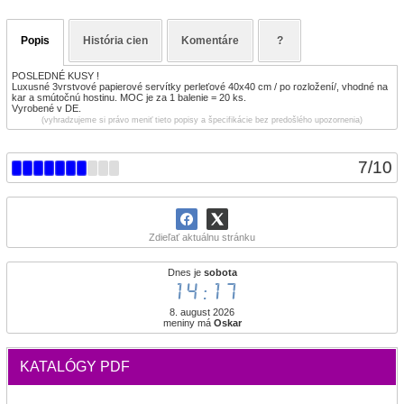
Popis
História cien
Komentáre
?
POSLEDNÉ KUSY !
Luxusné 3vrstvové papierové servítky perleťové 40x40 cm / po rozložení/, vhodné na
kar a smútočnú hostinu. MOC je za 1 balenie = 20 ks.
Vyrobené v DE.
(vyhradzujeme si právo meniť tieto popisy a špecifikácie bez predošlého upozornenia)
7
/
10
Zdieľať aktuálnu stránku
Dnes je
sobota
14:17
8. august 2026
meniny má
Oskar
KATALÓGY PDF