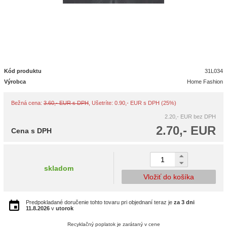
Kód produktu
31L034
Výrobca
Home Fashion
Bežná cena:
3.60,- EUR s DPH
, Ušetríte: 0.90,- EUR s DPH (25%)
2.20,- EUR
bez DPH
2.70,- EUR
Cena s DPH
skladom
Vložiť do košíka
Predpokladané doručenie tohto tovaru pri objednaní teraz je
za 3 dni
11.8.2026
v
utorok
Recyklačný poplatok je zarátaný v cene