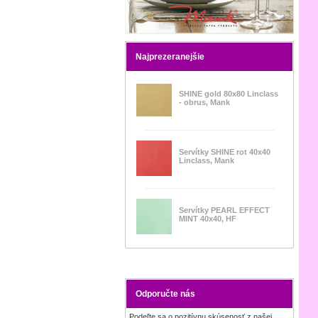
Najprezeranejšie
SHINE gold 80x80 Linclass
- obrus, Mank
Servítky SHINE rot 40x40
Linclass, Mank
Servítky PEARL EFFECT
MINT 40x40, HF
Odporučte nás
Podeľte sa o pozitívnu skúsenosť z našej