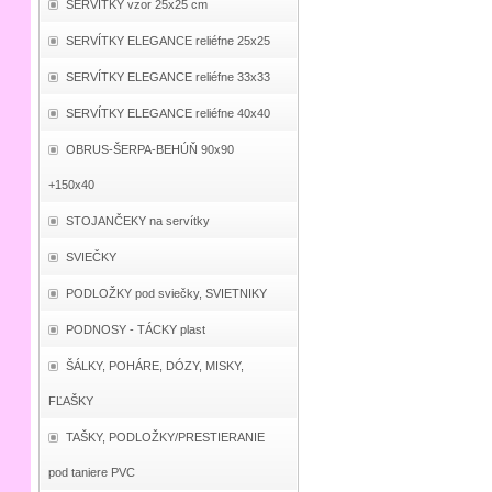
SERVÍTKY vzor 25x25 cm
SERVÍTKY ELEGANCE reliéfne 25x25
SERVÍTKY ELEGANCE reliéfne 33x33
SERVÍTKY ELEGANCE reliéfne 40x40
OBRUS-ŠERPA-BEHÚŇ 90x90
+150x40
STOJANČEKY na servítky
SVIEČKY
PODLOŽKY pod sviečky, SVIETNIKY
PODNOSY - TÁCKY plast
ŠÁLKY, POHÁRE, DÓZY, MISKY,
FĽAŠKY
TAŠKY, PODLOŽKY/PRESTIERANIE
pod taniere PVC