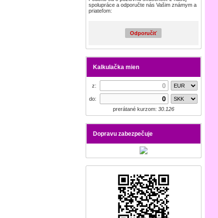
spolupráce a odporučte nás Vašim známym a
priateľom:
Odporučiť
Kalkulačka mien
z:
do:
prerátané kurzom:
30.126
Dopravu zabezpečuje