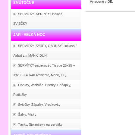
Vyrobené v DE.
SMÚTOČNÉ
SERVÍTKY+ŠERPY z Linclass,
SVIEČKY
JAR - VEĽKÁ NOC
SERVÍTKY, ŠERPY, OBRUSY Linclass /
Airlaid zn. MANK, DUNI
SERVÍTKY papierové / Tissue 25x25 +
33x33 + 40x40 Ambiente, Mank, HF,..
Obrusy, Vankúše, Utierky, Chňapky,
Podložky
Sviečky, Zápalky, Vreckovky
Šálky, Misky
Tácky, Stojančeky na servítky