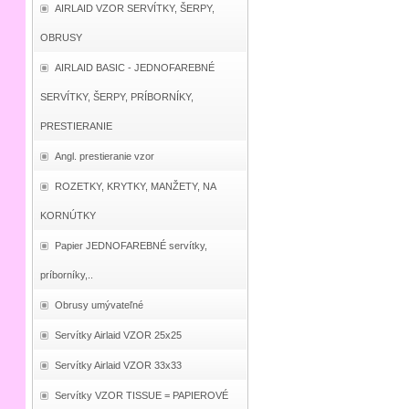
AIRLAID VZOR SERVÍTKY, ŠERPY,
OBRUSY
AIRLAID BASIC - JEDNOFAREBNÉ
SERVÍTKY, ŠERPY, PRÍBORNÍKY,
PRESTIERANIE
Angl. prestieranie vzor
ROZETKY, KRYTKY, MANŽETY, NA
KORNÚTKY
Papier JEDNOFAREBNÉ servítky,
príborníky,..
Obrusy umývateľné
Servítky Airlaid VZOR 25x25
Servítky Airlaid VZOR 33x33
Servítky VZOR TISSUE = PAPIEROVÉ