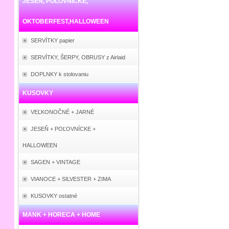
JESEŇ, POĽOVNÍCKE,
OKTOBERFEST,HALLOWEEN
SERVÍTKY papier
SERVÍTKY, ŠERPY, OBRUSY z Airlaid
DOPLNKY k stolovaniu
KUSOVKY
VEĽKONOČNÉ + JARNÉ
JESEŇ + POĽOVNÍCKE +
HALLOWEEN
SAGEN + VINTAGE
VIANOCE + SILVESTER + ZIMA
KUSOVKY ostatné
MANK + HORECA + HOME