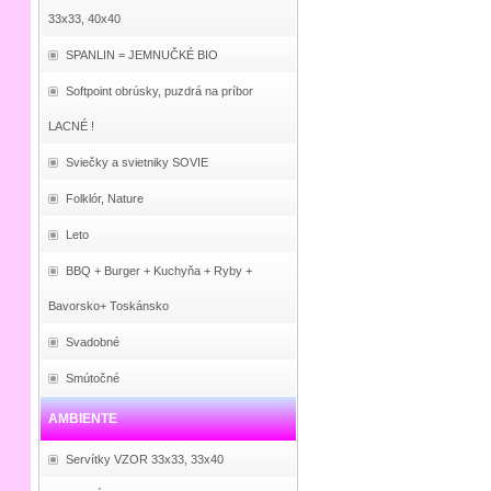
33x33, 40x40
SPANLIN = JEMNUČKÉ BIO
Softpoint obrúsky, puzdrá na príbor
LACNÉ !
Sviečky a svietniky SOVIE
Folklór, Nature
Leto
BBQ + Burger + Kuchyňa + Ryby +
Bavorsko+ Toskánsko
Svadobné
Smútočné
AMBIENTE
Servítky VZOR 33x33, 33x40