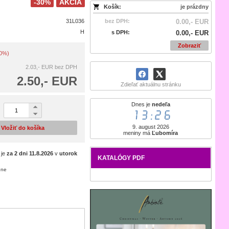
-30%
AKCIA
Košík:
je prázdny
31L036
bez DPH:
0.00,- EUR
H
s DPH:
0.00,- EUR
Zobraziť
30%)
2.03,- EUR
bez DPH
2.50,- EUR
Zdieľať aktuálnu stránku
Dnes je
nedeľa
13:26
9. august 2026
Vložiť do košíka
meniny má
Ľubomíra
 je
za 2 dni
11.8.2026
v
utorok
KATALÓGY PDF
ene