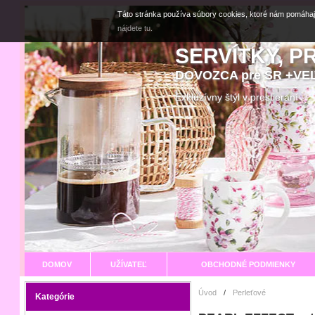
Táto stránka používa súbory cookies, ktoré nám pomáhaj
nájdete tu.
SERVÍTKY, P
DOVOZCA pre SR +V
Exkluzívny štýl v prestier
DOMOV
UŽÍVATEĽ
OBCHODNÉ PODMIENKY
Úvod
/
Perleťové
Kategórie