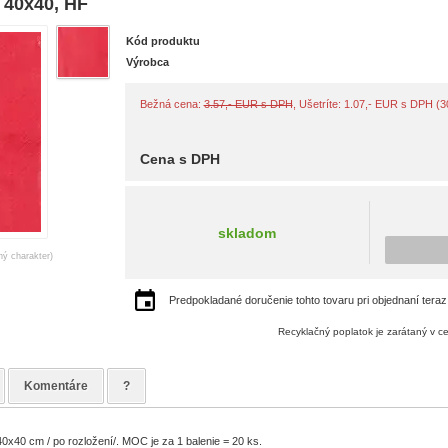
40x40, HF
Kód produktu
Výrobca
Bežná cena:
3.57,- EUR s DPH
, Ušetríte: 1.07,- EUR s DPH (
Cena s DPH
skladom
ný charakter)
Predpokladané doručenie tohto tovaru pri objednaní teraz
Recyklačný poplatok je zarátaný v c
Komentáre
?
0x40 cm / po rozložení/. MOC je za 1 balenie = 20 ks.