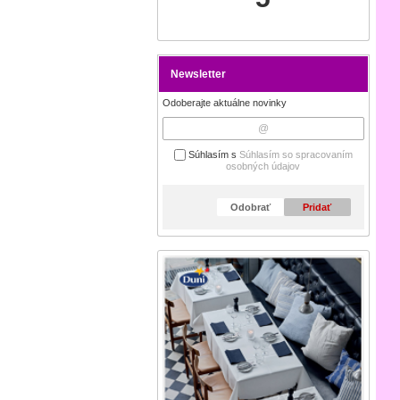
Newsletter
Odoberajte aktuálne novinky
Súhlasím s
Súhlasím so spracovaním
osobných údajov
Odobrať
Pridať