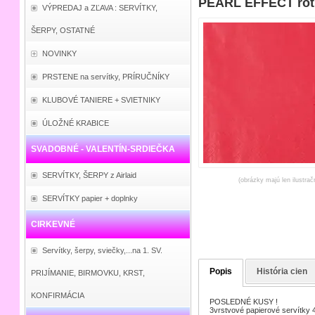
PEARL EFFECT rot 
VÝPREDAJ a ZĽAVA : SERVÍTKY,
ŠERPY, OSTATNÉ
NOVINKY
PRSTENE na servítky, PRÍRUČNÍKY
KLUBOVÉ TANIERE + SVIETNIKY
ÚLOŽNÉ KRABICE
SVADOBNÉ - VALENTÍN-SRDIEČKA
SERVÍTKY, ŠERPY z Airlaid
(obrázky majú len ilustrač
SERVÍTKY papier + doplnky
CIRKEVNÉ
Servítky, šerpy, sviečky,...na 1. SV.
Popis
História cien
PRIJÍMANIE, BIRMOVKU, KRST,
KONFIRMÁCIA
POSLEDNÉ KUSY !
3vrstvové papierové servítky 4