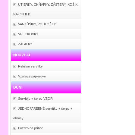
UTIERKY, CHŇAPKY, ZÁSTERY, KOŠÍK
NA CHLIEB
VANKÚŠIKY, PODLOŽKY
VRECKOVKY
ZÁPALKY
NOUVEAU
Reliéfne servítky
Vzorové papierové
DUNI
Servítky + šerpy VZOR
JEDNOFAREBNÉ servítky + šerpy +
obrusy
Puzdro na príbor