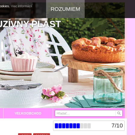
cookies.
Viac informácií
ROZUMIEM
UZÍVNY PLAST
VEĽKOOBCHOD
7
/
10