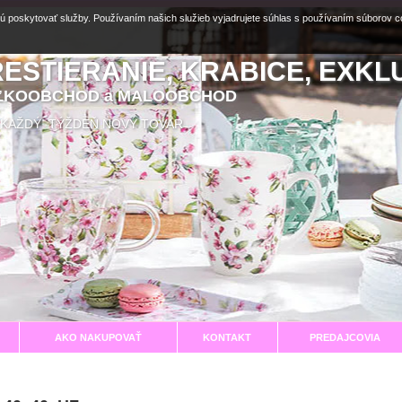
ú poskytovať služby. Používaním našich služieb vyjadrujete súhlas s používaním súborov 
RESTIERANIE, KRABICE, EXKL
EĽKOOBCHOD a MALOOBCHOD
aní KAŽDÝ TÝŽDEŇ NOVÝ TOVAR
AKO NAKUPOVAŤ
KONTAKT
PREDAJCOVIA