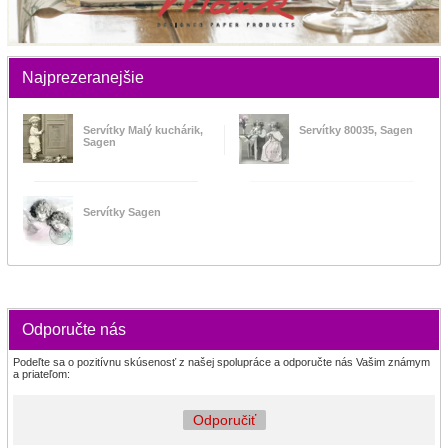
Najprezeranejšie
Servítky Malý kuchárik,
Servítky 80035, Sagen
Sagen
Servítky Sagen
Odporučte nás
Podeľte sa o pozitívnu skúsenosť z našej spolupráce a odporučte nás Vašim známym
a priateľom:
Odporučiť