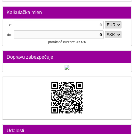
Kalkulačka mien
z:
do:
prerátané kurzom:
30.126
Dopravu zabezpečuje
Udalosti