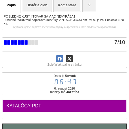
Popis
História cien
Komentáre
?
POSLEDNÉ KUSY ! TOVAR SA VIAC NEVYRÁBA !
Luxusné 3vrstvové papierové servítky VINTAGE 33x33 cm. MOC je za 1 balenie = 20
ks.
(vyhradzujeme si právo meniť tieto popisy a špecifikácie bez predošlého upozornenia)
7
/
10
Zdieľať aktuálnu stránku
Dnes je
štvrtok
06:47
6. august 2026
meniny má
Jozefína
KATALÓGY PDF