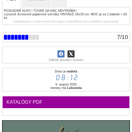
POSLEDNÉ KUSY ! TOVAR SA VIAC NEVYRÁBA !
Luxusné 3vrstvové papierové servítky VINTAGE 33x33 cm. MOC je za 1 balenie = 20
ks.
(vyhradzujeme si právo meniť tieto popisy a špecifikácie bez predošlého upozornenia)
7
/
10
Zdieľať aktuálnu stránku
Dnes je
nedeľa
08:12
9. august 2026
meniny má
Ľubomíra
KATALÓGY PDF