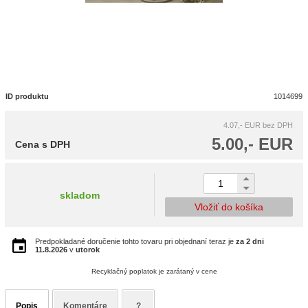
ID produktu
1014699
4.07,- EUR
bez DPH
5.00,- EUR
Cena s DPH
skladom
Vložiť do košíka
Predpokladané doručenie tohto tovaru pri objednaní teraz je
za 2 dni
11.8.2026
v
utorok
Recyklačný poplatok je zarátaný v cene
Popis
Komentáre
?