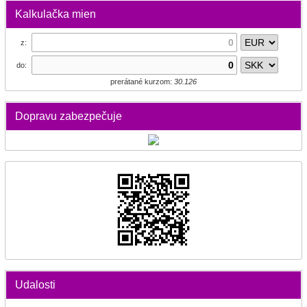
Kalkulačka mien
z:
do:
prerátané kurzom:
30.126
Dopravu zabezpečuje
Udalosti