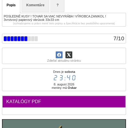
Popis
Komentáre
?
POSLEDNÉ KUSY ! TOVAR SA VIAC NEVYRÁBA ! VÝROBCA ZANIKOL !
3vrstvový papierový obrúsok 33x33 cm
(vyhradzujeme si právo meniť tieto popisy a špecifikácie bez predošlého upozornenia)
7
/
10
Zdieľať aktuálnu stránku
Dnes je
sobota
23:40
8. august 2026
meniny má
Oskar
KATALÓGY PDF