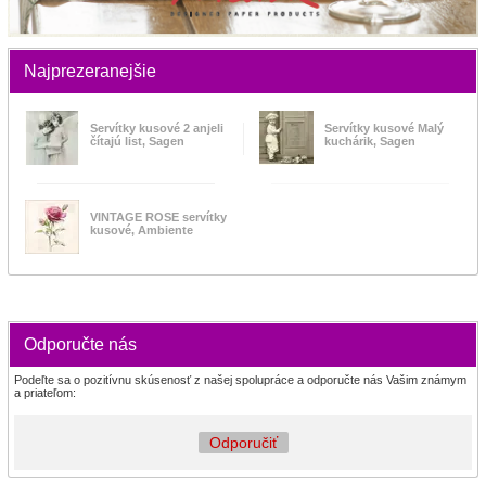
Najprezeranejšie
Servítky kusové 2 anjeli
Servítky kusové Malý
čítajú list, Sagen
kuchárik, Sagen
VINTAGE ROSE servítky
kusové, Ambiente
Odporučte nás
Podeľte sa o pozitívnu skúsenosť z našej spolupráce a odporučte nás Vašim známym
a priateľom:
Odporučiť