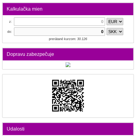
Kalkulačka mien
z:
do:
prerátané kurzom:
30.126
Dopravu zabezpečuje
Udalosti