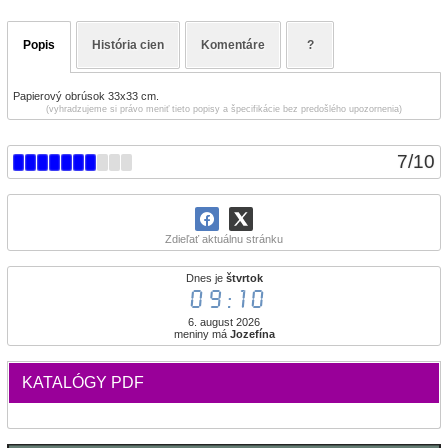
Popis
História cien
Komentáre
?
Papierový obrúsok 33x33 cm.
(vyhradzujeme si právo meniť tieto popisy a špecifikácie bez predošlého upozornenia)
7
/
10
Zdieľať aktuálnu stránku
Dnes je
štvrtok
09:10
6. august 2026
meniny má
Jozefína
KATALÓGY PDF