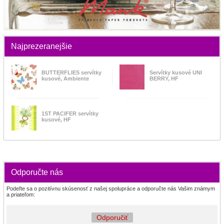
Najprezeranejšie
BUTTERFLIES servítky
Servítky kusové UNI
kusové, Ambiente
BERRY, HF
1ST PACIFER servítky
kusové, HF
Odporučte nás
Podeľte sa o pozitívnu skúsenosť z našej spolupráce a odporučte nás Vašim známym
a priateľom:
Odporučiť