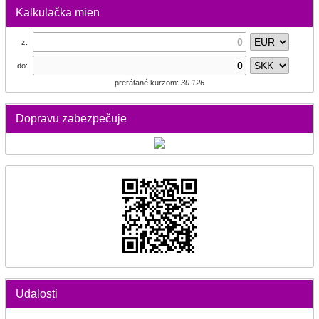
Kalkulačka mien
z:
do:
prerátané kurzom:
30.126
Dopravu zabezpečuje
Udalosti