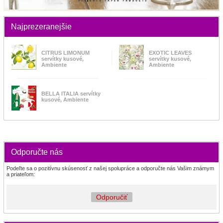
Najprezeranejšie
CITRUS LIMONUM
EXOTIC LEAVES
servítky kusové,
servítky kusové,
Ambiente
Ambiente
BELLA ITALIA servítky
kusové, Ambiente
Odporučte nás
Podeľte sa o pozitívnu skúsenosť z našej spolupráce a odporučte nás Vašim známym
a priateľom:
Odporučiť