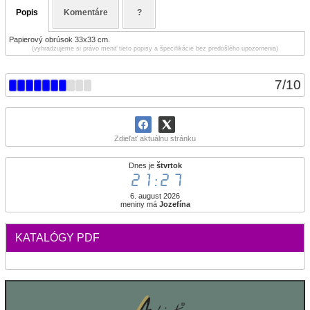
Popis
Komentáre
?
Papierový obrúsok 33x33 cm.
(vyhradzujeme si právo meniť tieto popisy a špecifikácie bez predošlého upozornenia)
7
/
10
Zdieľať aktuálnu stránku
Dnes je
štvrtok
21:27
6. august 2026
meniny má
Jozefína
KATALÓGY PDF