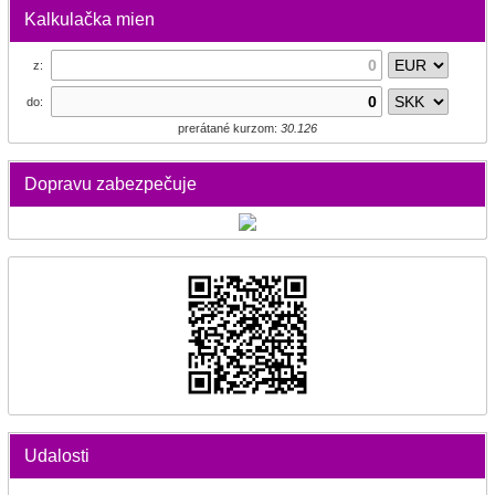
Kalkulačka mien
z:
do:
prerátané kurzom:
30.126
Dopravu zabezpečuje
Udalosti