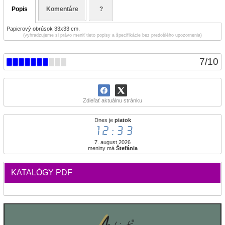
Popis
Komentáre
?
Papierový obrúsok 33x33 cm.
(vyhradzujeme si právo meniť tieto popisy a špecifikácie bez predošlého upozornenia)
7
/
10
Zdieľať aktuálnu stránku
Dnes je
piatok
12:33
7. august 2026
meniny má
Štefánia
KATALÓGY PDF