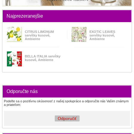
Najprezeranejšie
CITRUS LIMONUM
EXOTIC LEAVES
servítky kusové,
servítky kusové,
Ambiente
Ambiente
BELLA ITALIA servítky
kusové, Ambiente
Odporučte nás
Podeľte sa o pozitívnu skúsenosť z našej spolupráce a odporučte nás Vašim známym
a priateľom:
Odporučiť