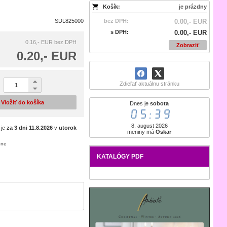
Košík:
je prázdny
SDL825000
bez DPH:
0.00,- EUR
s DPH:
0.00,- EUR
0.16,- EUR
bez DPH
Zobraziť
0.20,- EUR
Zdieľať aktuálnu stránku
Vložiť do košíka
Dnes je
sobota
05:39
8. august 2026
 je
za 3 dni
11.8.2026
v
utorok
meniny má
Oskar
ene
KATALÓGY PDF