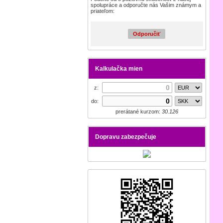
spolupráce a odporučte nás Vašim známym a
priateľom:
Odporučiť
Kalkulačka mien
z:
do:
prerátané kurzom:
30.126
Dopravu zabezpečuje