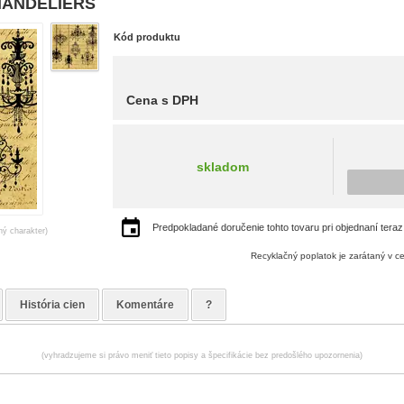
CHANDELIERS
Kód produktu
Cena s DPH
skladom
Predpokladané doručenie tohto tovaru pri objednaní teraz
ný charakter)
Recyklačný poplatok je zarátaný v c
História cien
Komentáre
?
(vyhradzujeme si právo meniť tieto popisy a špecifikácie bez predošlého upozornenia)