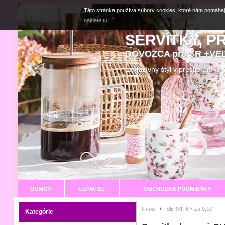
Táto stránka používa súbory cookies, ktoré nám pomáhaj
nájdete tu.
SERVÍTKY, P
DOVOZCA pre SR +V
Exkluzívny štýl v prestier
DOMOV
UŽÍVATEĽ
OBCHODNÉ PODMIENKY
Úvod
/
SERVÍTKY za 0,10
Kategórie