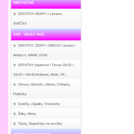
SMÚTOČNÉ
SERVÍTKY+ŠERPY z Linclass,
SVIEČKY
JAR - VEĽKÁ NOC
SERVÍTKY, ŠERPY, OBRUSY Linclass /
Airlaid zn. MANK, DUNI
SERVÍTKY papierové / Tissue 25x25 +
33x33 + 40x40 Ambiente, Mank, HF,..
Obrusy, Vankúše, Utierky, Chňapky,
Podložky
Sviečky, Zápalky, Vreckovky
Šálky, Misky
Tácky, Stojančeky na servítky