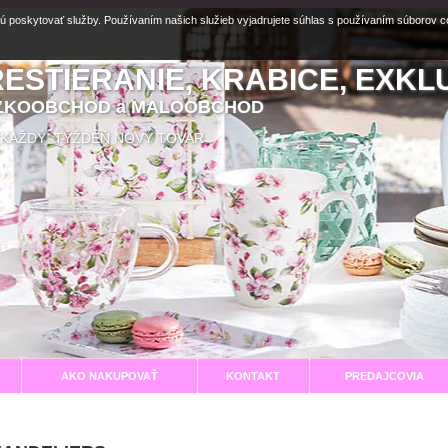
ú poskytovať služby. Používaním našich služieb vyjadrujete súhlas s používaním súborov 
RESTIERANIE, KRABICE, EXKL
EĽKOOBCHOD a MALOOBCHOD
aní KAŽDÝ TÝŽDEŇ NOVÝ TOVAR
AKO NAKUPOVAŤ
KONTAKT
PREDAJCOVIA