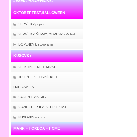
JESEŇ, POĽOVNÍCKE,
OKTOBERFEST,HALLOWEEN
SERVÍTKY papier
SERVÍTKY, ŠERPY, OBRUSY z Airlaid
DOPLNKY k stolovaniu
KUSOVKY
VEĽKONOČNÉ + JARNÉ
JESEŇ + POĽOVNÍCKE +
HALLOWEEN
SAGEN + VINTAGE
VIANOCE + SILVESTER + ZIMA
KUSOVKY ostatné
MANK + HORECA + HOME