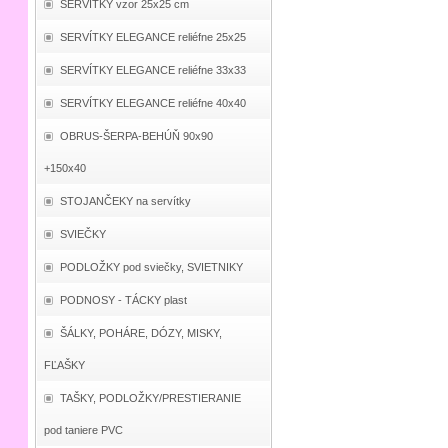
SERVÍTKY vzor 25x25 cm
SERVÍTKY ELEGANCE reliéfne 25x25
SERVÍTKY ELEGANCE reliéfne 33x33
SERVÍTKY ELEGANCE reliéfne 40x40
OBRUS-ŠERPA-BEHÚŇ 90x90
+150x40
STOJANČEKY na servítky
SVIEČKY
PODLOŽKY pod sviečky, SVIETNIKY
PODNOSY - TÁCKY plast
ŠÁLKY, POHÁRE, DÓZY, MISKY,
FĽAŠKY
TAŠKY, PODLOŽKY/PRESTIERANIE
pod taniere PVC