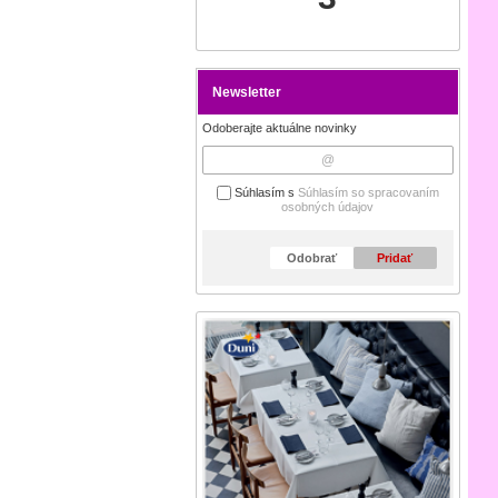
Newsletter
Odoberajte aktuálne novinky
Súhlasím s
Súhlasím so spracovaním
osobných údajov
Odobrať
Pridať