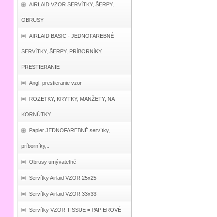
AIRLAID VZOR SERVÍTKY, ŠERPY,
OBRUSY
AIRLAID BASIC - JEDNOFAREBNÉ
SERVÍTKY, ŠERPY, PRÍBORNÍKY,
PRESTIERANIE
Angl. prestieranie vzor
ROZETKY, KRYTKY, MANŽETY, NA
KORNÚTKY
Papier JEDNOFAREBNÉ servítky,
príborníky,..
Obrusy umývateľné
Servítky Airlaid VZOR 25x25
Servítky Airlaid VZOR 33x33
Servítky VZOR TISSUE = PAPIEROVÉ