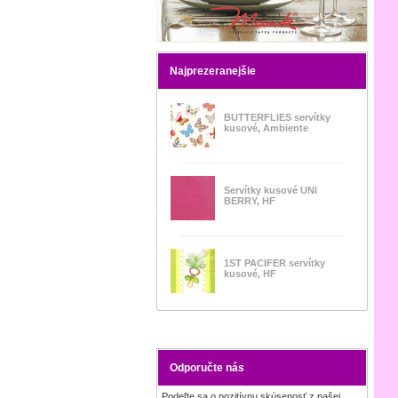
Najprezeranejšie
BUTTERFLIES servítky
kusové, Ambiente
Servítky kusové UNI
BERRY, HF
1ST PACIFER servítky
kusové, HF
Odporučte nás
Podeľte sa o pozitívnu skúsenosť z našej