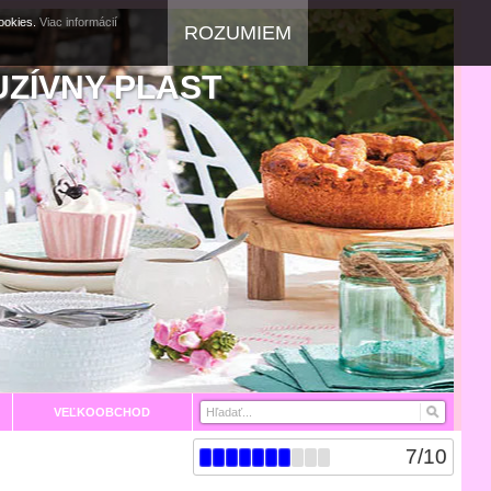
cookies.
Viac informácií
ROZUMIEM
UZÍVNY PLAST
VEĽKOOBCHOD
7
/
10