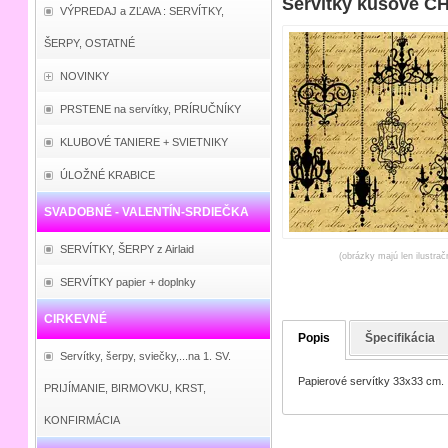
Servítky kusové 
VÝPREDAJ a ZĽAVA : SERVÍTKY,
ŠERPY, OSTATNÉ
NOVINKY
PRSTENE na servítky, PRÍRUČNÍKY
KLUBOVÉ TANIERE + SVIETNIKY
ÚLOŽNÉ KRABICE
SVADOBNÉ - VALENTÍN-SRDIEČKA
SERVÍTKY, ŠERPY z Airlaid
(obrázky majú len ilustrač
SERVÍTKY papier + doplnky
CIRKEVNÉ
Popis
Špecifikácia
Servítky, šerpy, sviečky,...na 1. SV.
Papierové servítky 33x33 cm.
PRIJÍMANIE, BIRMOVKU, KRST,
KONFIRMÁCIA