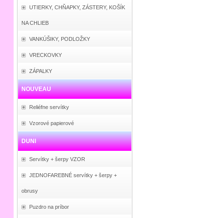
UTIERKY, CHŇAPKY, ZÁSTERY, KOŠÍK
NA CHLIEB
VANKÚŠIKY, PODLOŽKY
VRECKOVKY
ZÁPALKY
NOUVEAU
Reliéfne servítky
Vzorové papierové
DUNI
Servítky + šerpy VZOR
JEDNOFAREBNÉ servítky + šerpy +
obrusy
Puzdro na príbor