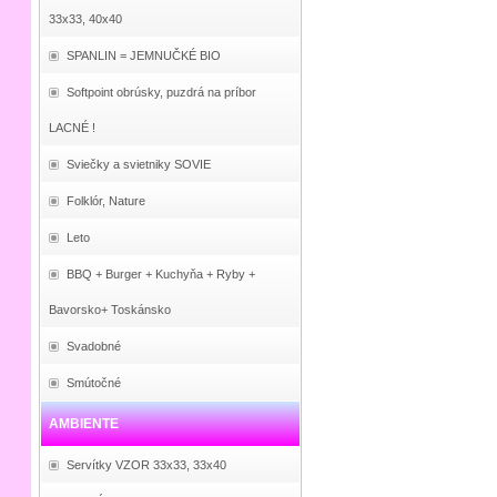
33x33, 40x40
SPANLIN = JEMNUČKÉ BIO
Softpoint obrúsky, puzdrá na príbor
LACNÉ !
Sviečky a svietniky SOVIE
Folklór, Nature
Leto
BBQ + Burger + Kuchyňa + Ryby +
Bavorsko+ Toskánsko
Svadobné
Smútočné
AMBIENTE
Servítky VZOR 33x33, 33x40