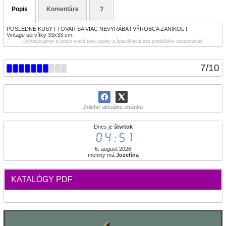
Popis
Komentáre
?
POSLEDNÉ KUSY ! TOVAR SA VIAC NEVYRÁBA ! VÝROBCA ZANIKOL !
Vintage servítky 33x33 cm.
(vyhradzujeme si právo meniť tieto popisy a špecifikácie bez predošlého upozornenia)
7
/
10
Zdieľať aktuálnu stránku
Dnes je
štvrtok
04:51
6. august 2026
meniny má
Jozefína
KATALÓGY PDF