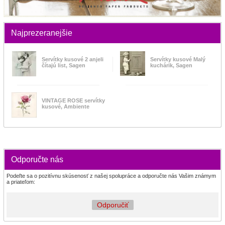
Najprezeranejšie
Servítky kusové 2 anjeli
Servítky kusové Malý
čítajú list, Sagen
kuchárik, Sagen
VINTAGE ROSE servítky
kusové, Ambiente
Odporučte nás
Podeľte sa o pozitívnu skúsenosť z našej spolupráce a odporučte nás Vašim známym
a priateľom:
Odporučiť