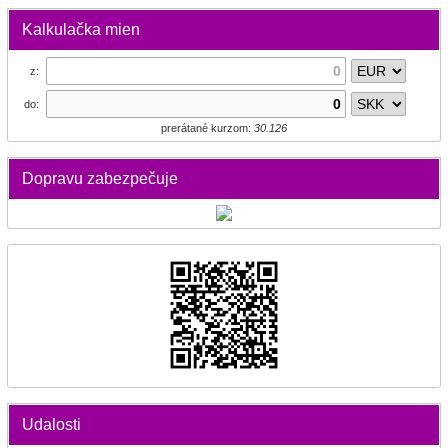
Kalkulačka mien
z:
do:
prerátané kurzom:
30.126
Dopravu zabezpečuje
Udalosti