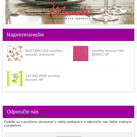
Najprezeranejšie
BUTTERFLIES servítky
Servítky kusové UNI
kusové, Ambiente
BERRY, HF
1ST PACIFER servítky
kusové, HF
Odporučte nás
Podeľte sa o pozitívnu skúsenosť z našej spolupráce a odporučte nás Vašim známym
a priateľom: