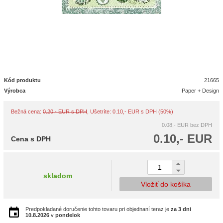
Kód produktu
21665
Výrobca
Paper + Design
Bežná cena:
0.20,- EUR s DPH
, Ušetríte: 0.10,- EUR s DPH (50%)
0.08,- EUR
bez DPH
0.10,- EUR
Cena s DPH
skladom
Vložiť do košíka
Predpokladané doručenie tohto tovaru pri objednaní teraz je
za 3 dni
10.8.2026
v
pondelok