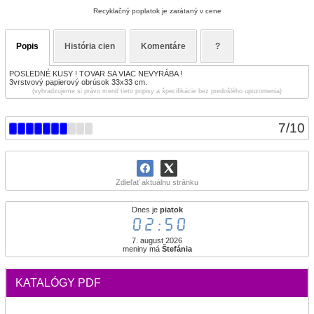
Recyklačný poplatok je zarátaný v cene
Popis
História cien
Komentáre
?
POSLEDNÉ KUSY ! TOVAR SA VIAC NEVYRÁBA !
3vrstvový papierový obrúsok 33x33 cm.
(vyhradzujeme si právo meniť tieto popisy a špecifikácie bez predošlého upozornenia)
7
/
10
Zdieľať aktuálnu stránku
Dnes je
piatok
02:50
7. august 2026
meniny má
Štefánia
KATALÓGY PDF