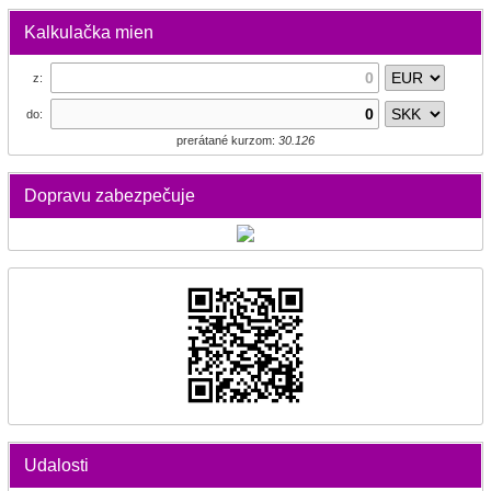
Kalkulačka mien
z:
do:
prerátané kurzom:
30.126
Dopravu zabezpečuje
Udalosti