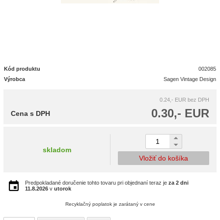
Kód produktu
002085
Výrobca
Sagen Vintage Design
0.24,- EUR
bez DPH
0.30,- EUR
Cena s DPH
skladom
Vložiť do košíka
Predpokladané doručenie tohto tovaru pri objednaní teraz je
za 2 dni
11.8.2026
v
utorok
Recyklačný poplatok je zarátaný v cene