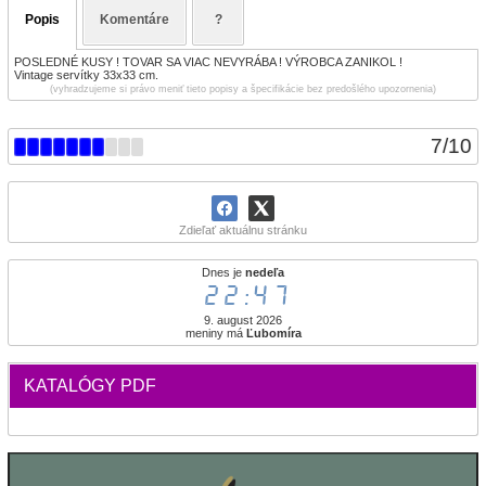
Popis
Komentáre
?
POSLEDNÉ KUSY ! TOVAR SA VIAC NEVYRÁBA ! VÝROBCA ZANIKOL !
Vintage servítky 33x33 cm.
(vyhradzujeme si právo meniť tieto popisy a špecifikácie bez predošlého upozornenia)
7
/
10
Zdieľať aktuálnu stránku
Dnes je
nedeľa
22:47
9. august 2026
meniny má
Ľubomíra
KATALÓGY PDF