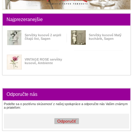
Najprezeranejšie
Servítky kusové 2 anjeli
Servítky kusové Malý
čítajú list, Sagen
kuchárik, Sagen
VINTAGE ROSE servítky
kusové, Ambiente
Odporučte nás
Podeľte sa o pozitívnu skúsenosť z našej spolupráce a odporučte nás Vašim známym
a priateľom:
Odporučiť