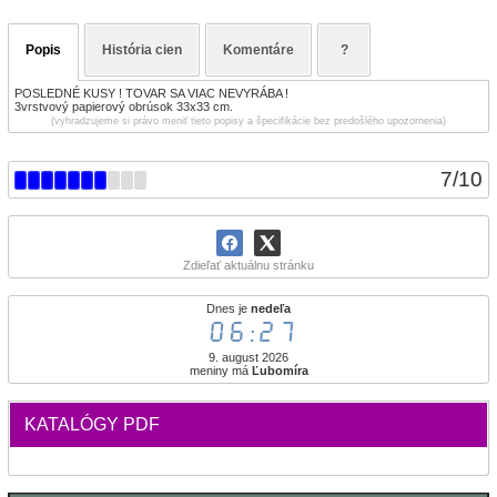
Popis
História cien
Komentáre
?
POSLEDNÉ KUSY ! TOVAR SA VIAC NEVYRÁBA !
3vrstvový papierový obrúsok 33x33 cm.
(vyhradzujeme si právo meniť tieto popisy a špecifikácie bez predošlého upozornenia)
7
/
10
Zdieľať aktuálnu stránku
Dnes je
nedeľa
06:27
9. august 2026
meniny má
Ľubomíra
KATALÓGY PDF