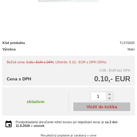
Kód produktu
TL570000
Výrobca
Maki
Bežná cena:
0.20,- EUR s DPH
, Ušetríte: 0.10,- EUR s DPH (50%)
0.08,- EUR
bez DPH
0.10,- EUR
Cena s DPH
skladom
Vložiť do košíka
Predpokladané doručenie tohto tovaru pri objednaní teraz je
za 2 dni
11.8.2026
v
utorok
Recyklačný poplatok je zarátaný v cene