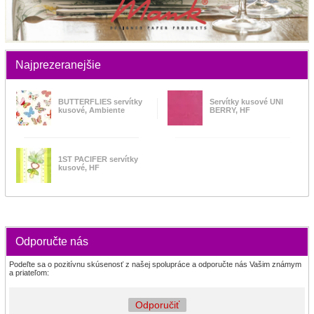
Najprezeranejšie
BUTTERFLIES servítky
Servítky kusové UNI
kusové, Ambiente
BERRY, HF
1ST PACIFER servítky
kusové, HF
Odporučte nás
Podeľte sa o pozitívnu skúsenosť z našej spolupráce a odporučte nás Vašim známym
a priateľom:
Odporučiť