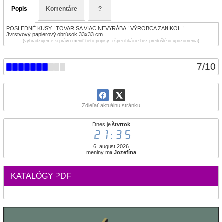
Popis
Komentáre
?
POSLEDNÉ KUSY ! TOVAR SA VIAC NEVYRÁBA ! VÝROBCA ZANIKOL !
3vrstvový papierový obrúsok 33x33 cm
(vyhradzujeme si právo meniť tieto popisy a špecifikácie bez predošlého upozornenia)
7
/
10
Zdieľať aktuálnu stránku
Dnes je
štvrtok
21:35
6. august 2026
meniny má
Jozefína
KATALÓGY PDF