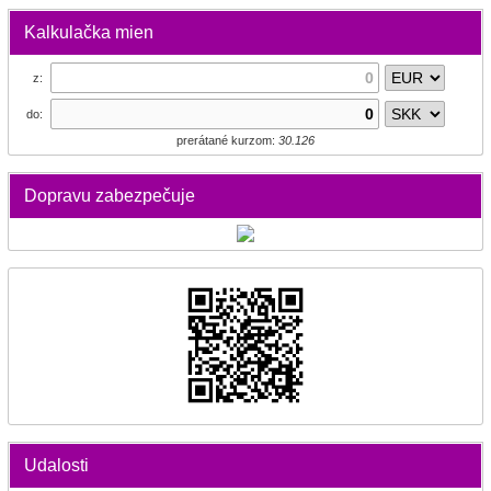
Kalkulačka mien
z:
do:
prerátané kurzom:
30.126
Dopravu zabezpečuje
Udalosti