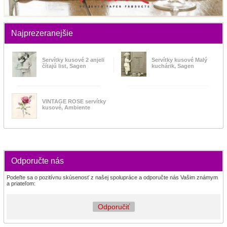
Najprezeranejšie
Servítky kusové 2 anjeli
Servítky kusové Malý
čítajú list, Sagen
kuchárik, Sagen
VINTAGE ROSE servítky
kusové, Ambiente
Odporučte nás
Podeľte sa o pozitívnu skúsenosť z našej spolupráce a odporučte nás Vašim známym
a priateľom:
Odporučiť