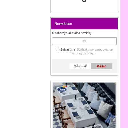
Newsletter
Odoberajte aktuálne novinky
Súhlasím s
Súhlasím so spracovaním
osobných údajov
Odobrať
Pridať