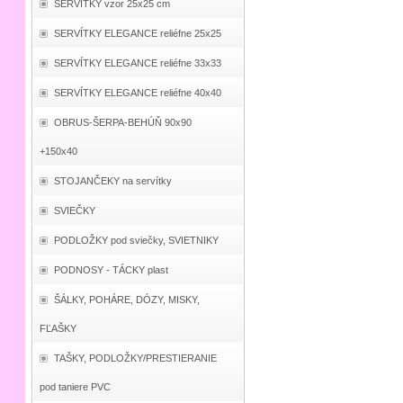
SERVÍTKY vzor 25x25 cm
SERVÍTKY ELEGANCE reliéfne 25x25
SERVÍTKY ELEGANCE reliéfne 33x33
SERVÍTKY ELEGANCE reliéfne 40x40
OBRUS-ŠERPA-BEHÚŇ 90x90
+150x40
STOJANČEKY na servítky
SVIEČKY
PODLOŽKY pod sviečky, SVIETNIKY
PODNOSY - TÁCKY plast
ŠÁLKY, POHÁRE, DÓZY, MISKY,
FĽAŠKY
TAŠKY, PODLOŽKY/PRESTIERANIE
pod taniere PVC