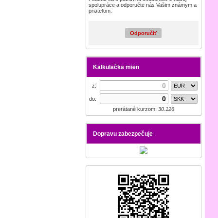
spolupráce a odporučte nás Vašim známym a
priateľom:
Odporučiť
Kalkulačka mien
z:
do:
prerátané kurzom:
30.126
Dopravu zabezpečuje