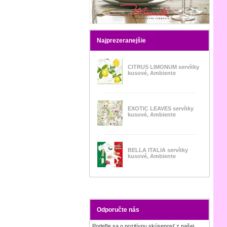
Najprezeranejšie
CITRUS LIMONUM servítky
kusové, Ambiente
EXOTIC LEAVES servítky
kusové, Ambiente
BELLA ITALIA servítky
kusové, Ambiente
Odporučte nás
Podeľte sa o pozitívnu skúsenosť z našej