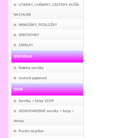
UTIERKY, CHŇAPKY, ZÁSTERY, KOŠÍK
NA CHLIEB
VANKÚŠIKY, PODLOŽKY
VRECKOVKY
ZÁPALKY
NOUVEAU
Reliéfne servítky
Vzorové papierové
DUNI
Servítky + šerpy VZOR
JEDNOFAREBNÉ servítky + šerpy +
obrusy
Puzdro na príbor