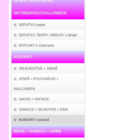
JESEŇ, POĽOVNÍCKE,
OKTOBERFEST,HALLOWEEN
SERVÍTKY papier
SERVÍTKY, ŠERPY, OBRUSY z Airlaid
DOPLNKY k stolovaniu
KUSOVKY
VEĽKONOČNÉ + JARNÉ
JESEŇ + POĽOVNÍCKE +
HALLOWEEN
SAGEN + VINTAGE
VIANOCE + SILVESTER + ZIMA
KUSOVKY ostatné
MANK + HORECA + HOME