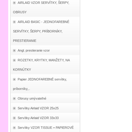
AIRLAID VZOR SERVÍTKY, ŠERPY,
OBRUSY
AIRLAID BASIC - JEDNOFAREBNÉ
SERVÍTKY, ŠERPY, PRÍBORNÍKY,
PRESTIERANIE
Angl. prestieranie vzor
ROZETKY, KRYTKY, MANŽETY, NA
KORNÚTKY
Papier JEDNOFAREBNÉ servítky,
príborníky,..
Obrusy umývateľné
Servítky Airlaid VZOR 25x25
Servítky Airlaid VZOR 33x33
Servítky VZOR TISSUE = PAPIEROVÉ