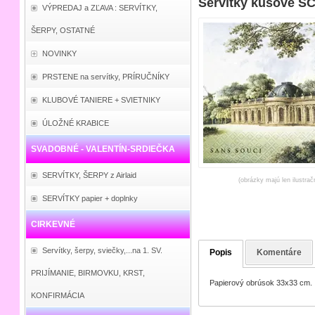
Servítky kusové S
VÝPREDAJ a ZĽAVA : SERVÍTKY,
ŠERPY, OSTATNÉ
NOVINKY
PRSTENE na servítky, PRÍRUČNÍKY
KLUBOVÉ TANIERE + SVIETNIKY
ÚLOŽNÉ KRABICE
SVADOBNÉ - VALENTÍN-SRDIEČKA
SERVÍTKY, ŠERPY z Airlaid
(obrázky majú len ilustrač
SERVÍTKY papier + doplnky
CIRKEVNÉ
Servítky, šerpy, sviečky,...na 1. SV.
Popis
Komentáre
PRIJÍMANIE, BIRMOVKU, KRST,
Papierový obrúsok 33x33 cm.
KONFIRMÁCIA