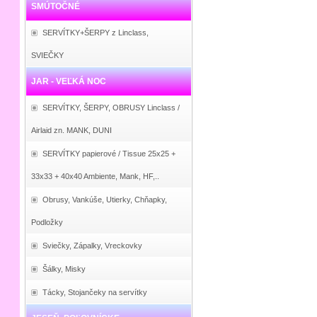
SMÚTOČNÉ
SERVÍTKY+ŠERPY z Linclass,
SVIEČKY
JAR - VEĽKÁ NOC
SERVÍTKY, ŠERPY, OBRUSY Linclass /
Airlaid zn. MANK, DUNI
SERVÍTKY papierové / Tissue 25x25 +
33x33 + 40x40 Ambiente, Mank, HF,..
Obrusy, Vankúše, Utierky, Chňapky,
Podložky
Sviečky, Zápalky, Vreckovky
Šálky, Misky
Tácky, Stojančeky na servítky