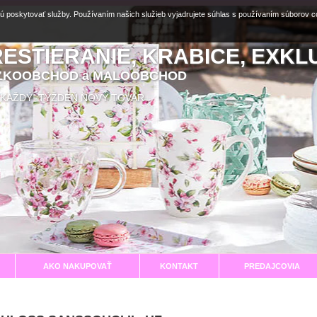
ú poskytovať služby. Používaním našich služieb vyjadrujete súhlas s používaním súborov 
RESTIERANIE, KRABICE, EXKL
EĽKOOBCHOD a MALOOBCHOD
aní KAŽDÝ TÝŽDEŇ NOVÝ TOVAR
AKO NAKUPOVAŤ
KONTAKT
PREDAJCOVIA