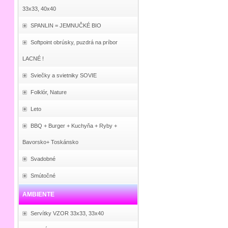
33x33, 40x40
SPANLIN = JEMNUČKÉ BIO
Softpoint obrúsky, puzdrá na príbor
LACNÉ !
Sviečky a svietniky SOVIE
Folklór, Nature
Leto
BBQ + Burger + Kuchyňa + Ryby +
Bavorsko+ Toskánsko
Svadobné
Smútočné
AMBIENTE
Servítky VZOR 33x33, 33x40