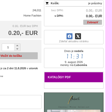
Košík:
je prázdny
24L011
bez DPH:
0.00,- EUR
Home Fashion
s DPH:
0.00,- EUR
Zobraziť
0.16,- EUR
bez DPH
0.20,- EUR
Zdieľať aktuálnu stránku
Dnes je
nedeľa
11:31
Vložiť do košíka
9. august 2026
meniny má
Ľubomíra
 je
za 2 dni
11.8.2026
v
utorok
ene
KATALÓGY PDF