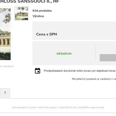
CHLOSS SANSSOUCI II., HF
Kód produktu
Výrobca
Cena s DPH
skladom
ný charakter)
Predpokladané doručenie tohto tovaru pri objednaní teraz
Recyklačný poplatok je zarátaný v c
?
(vyhradzujeme si právo meniť tieto popisy a špecifikácie bez predošlého upozornenia)