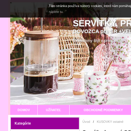
Táto stránka používa súbory cookies, ktoré nám pomáhaj
nájdete tu.
SERVÍTKY, P
DOVOZCA pre SR +V
Exkluzívny štýl v prestier
DOMOV
UŽÍVATEĽ
OBCHODNÉ PODMIENKY
Úvod
/
KUSOVKY ostatné
Kategórie