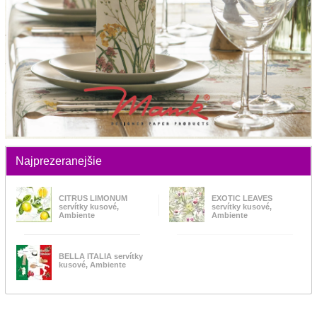
Najprezeranejšie
CITRUS LIMONUM
EXOTIC LEAVES
servítky kusové,
servítky kusové,
Ambiente
Ambiente
BELLA ITALIA servítky
kusové, Ambiente