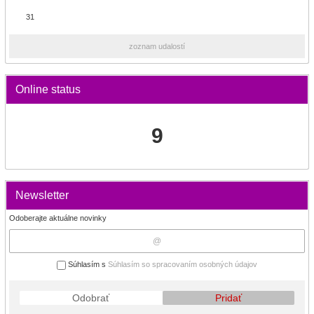
31
zoznam udalostí
Online status
9
Newsletter
Odoberajte aktuálne novinky
Súhlasím s
Súhlasím so spracovaním osobných údajov
Odobrať
Pridať