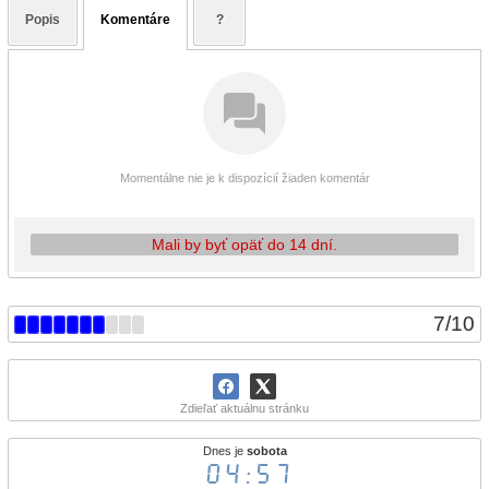
Popis
Komentáre
?
Momentálne nie je k dispozícií žiaden komentár
Mali by byť opäť do 14 dní.
7
/
10
Zdieľať aktuálnu stránku
Dnes je
sobota
04:57