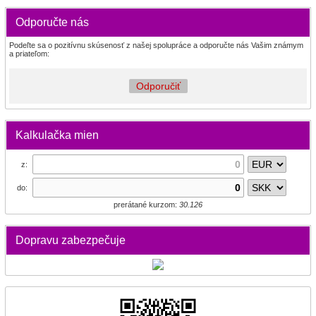
Odporučte nás
Podeľte sa o pozitívnu skúsenosť z našej spolupráce a odporučte nás Vašim známym
a priateľom:
Odporučiť
Kalkulačka mien
z:
do:
prerátané kurzom:
30.126
Dopravu zabezpečuje