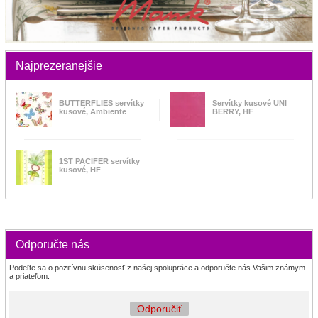
Najprezeranejšie
BUTTERFLIES servítky
Servítky kusové UNI
kusové, Ambiente
BERRY, HF
1ST PACIFER servítky
kusové, HF
Odporučte nás
Podeľte sa o pozitívnu skúsenosť z našej spolupráce a odporučte nás Vašim známym
a priateľom:
Odporučiť