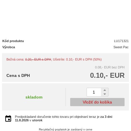
Kód produktu
LU171321
Výrobca
Sweet Pac
Bežná cena:
0.20,- EUR s DPH
, Ušetríte: 0.10,- EUR s DPH (50%)
0.08,- EUR
bez DPH
0.10,- EUR
Cena s DPH
skladom
Vložiť do košíka
Predpokladané doručenie tohto tovaru pri objednaní teraz je
za 3 dni
11.8.2026
v
utorok
Recyklačný poplatok je zarátaný v cene