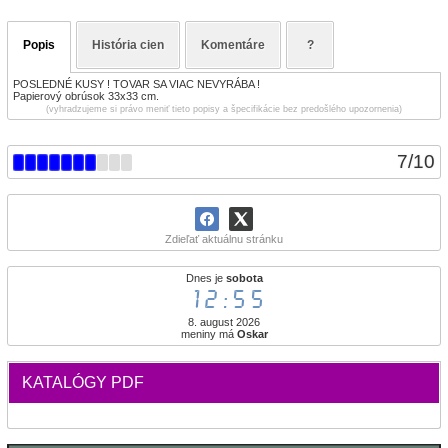
Popis
História cien
Komentáre
?
POSLEDNÉ KUSY ! TOVAR SA VIAC NEVYRÁBA !
Papierový obrúsok 33x33 cm.
(vyhradzujeme si právo meniť tieto popisy a špecifikácie bez predošlého upozornenia)
7
/
10
Zdieľať aktuálnu stránku
Dnes je
sobota
12:55
8. august 2026
meniny má
Oskar
KATALÓGY PDF