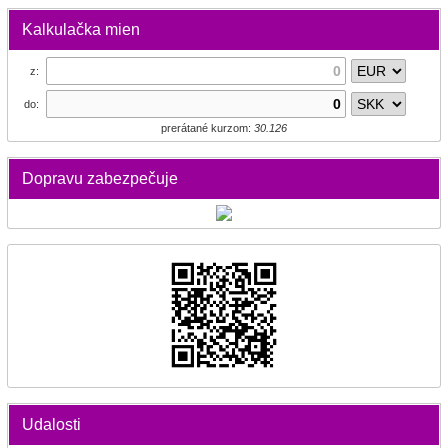
Kalkulačka mien
z:
do:
prerátané kurzom:
30.126
Dopravu zabezpečuje
Udalosti