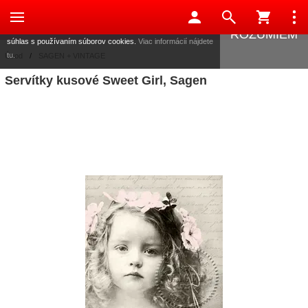
Táto stránka používa súbory cookies, ktoré nám pomáhajú
poskytovať služby. Používaním našich služieb vyjadrujete
ROZUMIEM
súhlas s používaním súborov cookies.
Viac informácií nájdete
tu.
Úvod
/
SAGEN + VINTAGE
Servítky kusové Sweet Girl, Sagen