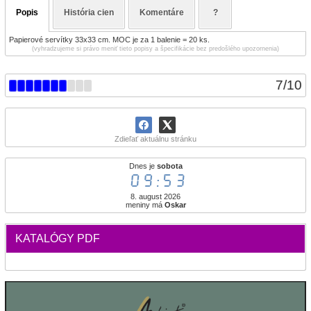
Popis
História cien
Komentáre
?
Papierové servítky 33x33 cm. MOC je za 1 balenie = 20 ks.
(vyhradzujeme si právo meniť tieto popisy a špecifikácie bez predošlého upozornenia)
7
/
10
Zdieľať aktuálnu stránku
Dnes je
sobota
09:53
8. august 2026
meniny má
Oskar
KATALÓGY PDF