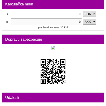
Kalkulačka mien
z:
do:
prerátané kurzom:
30.126
Dopravu zabezpečuje
Udalosti