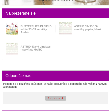
Najprezeranejšie
BUTTERFLIES IN FIELD
ASTRID 33x33/100
white 33x33 servítky,
servítky papier, Mank
Ambie...
ASTRID 40x40 Linclass
- servítky, MANK
Odporučte nás
Podeľte sa o pozitívnu skúsenosť z našej spolupráce a odporučte nás Vašim známym
a priateľom:
Odporučiť