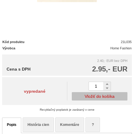
Kód produktu
21L035
Výrobca
Home Fashion
2.40,- EUR
bez DPH
2.95,- EUR
Cena s DPH
vypredané
Vložiť do košíka
Recyklačný poplatok je zarátaný v cene
Popis
História cien
Komentáre
?