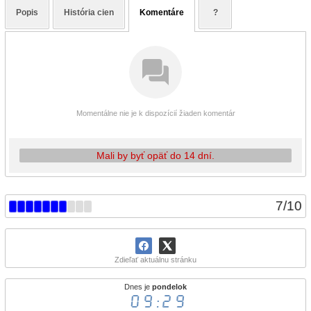
Popis
História cien
Komentáre
?
Momentálne nie je k dispozícií žiaden komentár
Mali by byť opäť do 14 dní.
7
/
10
Zdieľať aktuálnu stránku
Dnes je
pondelok
09:29