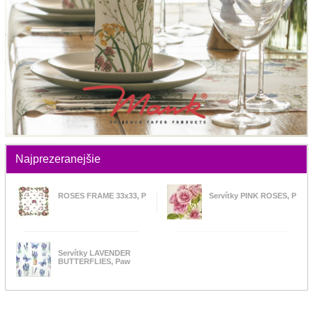
Najprezeranejšie
ROSES FRAME 33x33, P
Servítky PINK ROSES, P
Servítky LAVENDER
BUTTERFLIES, Paw