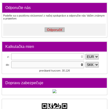
Odporučte nás
Podeľte sa o pozitívnu skúsenosť z našej spolupráce a odporučte nás Vašim známym
a priateľom:
Odporučiť
Kalkulačka mien
z:
do:
prerátané kurzom:
30.126
Dopravu zabezpečuje