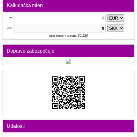
Kalkulačka mien
z:
do:
prerátané kurzom:
30.126
Dopravu zabezpečuje
Udalosti