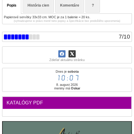
Popis
História cien
Komentáre
?
Papierové servítky 33x33 cm. MOC je za 1 balenie = 20 ks.
(vyhradzujeme si právo meniť tieto popisy a špecifikácie bez predošlého upozornenia)
7
/
10
Zdieľať aktuálnu stránku
Dnes je
sobota
10:07
8. august 2026
meniny má
Oskar
KATALÓGY PDF