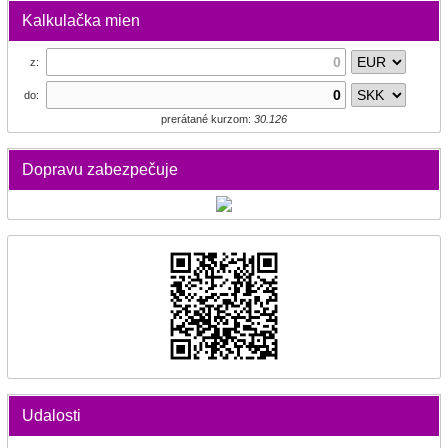
Kalkulačka mien
z:
do:
prerátané kurzom:
30.126
Dopravu zabezpečuje
Udalosti