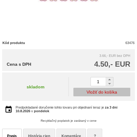
Kód produktu
63476
3.66,- EUR
bez DPH
4.50,- EUR
Cena s DPH
skladom
Vložiť do košíka
Predpokladané doručenie tohto tovaru pri objednaní teraz je
za 3 dni
10.8.2026
v
pondelok
Recyklačný poplatok je zarátaný v cene
Popis
História cien
Komentáre
?