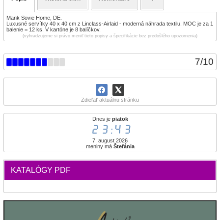
Mank Sovie Home, DE.
Luxusné servítky 40 x 40 cm z Linclass-Airlaid - moderná náhrada textilu. MOC je za 1
balenie = 12 ks. V kartóne je 8 balíčkov.
(vyhradzujeme si právo meniť tieto popisy a špecifikácie bez predošlého upozornenia)
7
/
10
Zdieľať aktuálnu stránku
Dnes je
piatok
23:43
7. august 2026
meniny má
Štefánia
KATALÓGY PDF