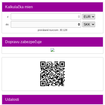
Kalkulačka mien
z:
do:
prerátané kurzom:
30.126
Dopravu zabezpečuje
Udalosti