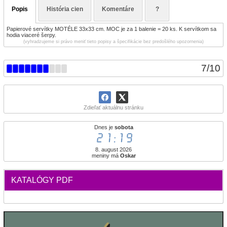
Popis
História cien
Komentáre
?
Papierové servítky MOTÉLE 33x33 cm. MOC je za 1 balenie = 20 ks. K servítkom sa
hodia viaceré šerpy.
(vyhradzujeme si právo meniť tieto popisy a špecifikácie bez predošlého upozornenia)
7
/
10
Zdieľať aktuálnu stránku
Dnes je
sobota
21:19
8. august 2026
meniny má
Oskar
KATALÓGY PDF